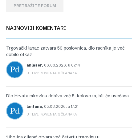
PRETRAŽITE FORUM
NAJNOVIJI KOMENTARI
Trgovački lanac zatvara 50 poslovnica, dio radnika je već
dobilo otkaz
anlaser
,
06.08.2026. u 07:14
U TEMI: KOMENTARI ČLANAKA
Dio Hrvata mirovinu dobiva već 5. kolovoza, bit će uvećana
lantana
,
03.08.2026. u 17:21
U TEMI: KOMENTARI ČLANAKA
‘Ubojica cijena’ otvara već četvrtu trgovinu u