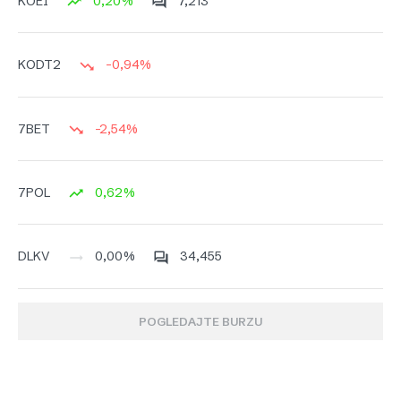
0,20%
7,213
KOEI
-0,94%
KODT2
-2,54%
7BET
0,62%
7POL
0,00%
34,455
DLKV
POGLEDAJTE BURZU