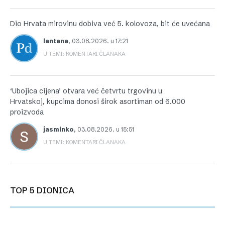
Dio Hrvata mirovinu dobiva već 5. kolovoza, bit će uvećana
lantana
,
03.08.2026. u 17:21
U TEMI: KOMENTARI ČLANAKA
‘Ubojica cijena’ otvara već četvrtu trgovinu u
Hrvatskoj, kupcima donosi širok asortiman od 6.000
proizvoda
jasminko
,
03.08.2026. u 15:51
U TEMI: KOMENTARI ČLANAKA
TOP 5 DIONICA