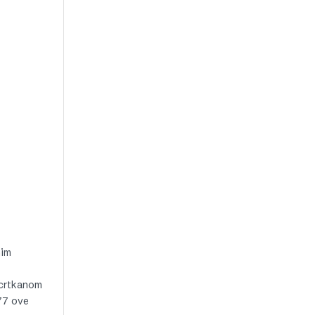
nim
 crtkanom
77 ove