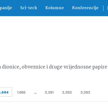
anije
Sci-tech
Kolumne
Konferencije
ionice, obveznice i druge vrijednosne papire 
1.684
1.685
…
3.391
3.392
3.393