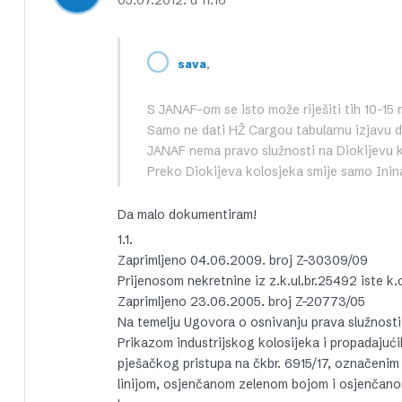
05.07.2012. u 11:16
,
sava
S JANAF-om se isto može riješiti tih 10-15 m
Samo ne dati HŽ Cargou tabularnu izjavu d
JANAF nema pravo služnosti na Diokijevu k
Preko Diokijeva kolosjeka smije samo Inin
Da malo dokumentiram!
1.1.
Zaprimljeno 04.06.2009. broj Z-30309/09
Prijenosom nekretnine iz z.k.ul.br.25492 iste k.o
Zaprimljeno 23.06.2005. broj Z-20773/05
Na temelju Ugovora o osnivanju prava služnosti 
Prikazom industrijskog kolosijeka i propadajućih
pješačkog pristupa na čkbr. 6915/17, označenim
linijom, osjenčanom zelenom bojom i osjenčanom