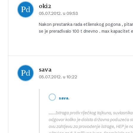
oki2
05.07.2012. u 09:53
Nakon prestanka rada etilenskog pogona , pitan
se je prerađivalo 100 t dnevno . max kapacitet 
sava
05.07.2012. u 10:22
,
sava
…….Istraga protiv riječkog tajkuna, suvlasnika
odgovor koliko je doista državna poduzeća st
ovu zahtjevu za provođenje istrage, HEP je na