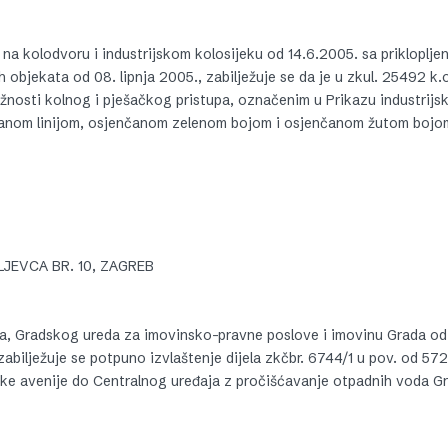
na kolodvoru i industrijskom kolosijeku od 14.6.2005. sa prikloplje
 objekata od 08. lipnja 2005., zabilježuje se da je u zkul. 25492 k.
lužnosti kolnog i pješačkog pristupa, označenim u Prikazu industrijs
tkanom linijom, osjenčanom zelenom bojom i osjenčanom žutom bojo
LJEVCA BR. 10, ZAGREB
ba, Gradskog ureda za imovinsko-pravne poslove i imovinu Grada od 
zabilježuje se potpuno izvlaštenje dijela zkčbr. 6744/1 u pov. od 572
ke avenije do Centralnog uređaja z pročišćavanje otpadnih voda G