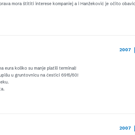
 Uprava mora štititi interese kompaniej a i Hanžeković je očito obavi
2007
a eura koliko su manje platili terminal!
upišu u gruntovnicu na ćestici 6915/60!
jeku.
ta.
2007