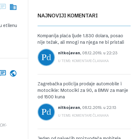
NAJNOVIJI KOMENTARI
u etilenu
Kompanija plaća ljude 1.830 dolara, posao
nije težak, ali mnogi na njega ne bi pristali
nitkojavan
,
08.12.2019. u 22:23
U TEMI: KOMENTARI ČLANAKA
Zagrebačka policija prodaje automobile i
motocikle: Motocikl za 90, a BMW za manje
od 1500 kuna
nitkojavan
,
08.12.2019. u 22:13
U TEMI: KOMENTARI ČLANAKA
KOK-
Jedan od najvećih proizvođača mobitela