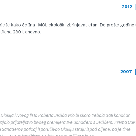
2012
je je kako će Ina -MOL ekološki zbrinjavat etan. Do prošle godine 
etilena 230 t dnevno.
2007
 Diokija i Novog lista Roberta Ježića vrlo bi skoro trebala dati konačan
ajalo prijateljstvo bivšeg premijera Ive Sanadera s Ježićem. Prema US
 Sanaderov poticaj isporučivao Diokiju struju ispod cijene, pa je time