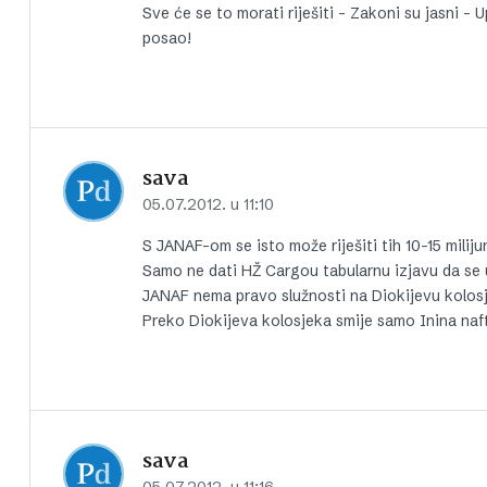
Sve će se to morati riješiti – Zakoni su jasni –
posao!
sava
05.07.2012. u 11:10
S JANAF-om se isto može riješiti tih 10-15 milijun
Samo ne dati HŽ Cargou tabularnu izjavu da se 
JANAF nema pravo služnosti na Diokijevu kolos
Preko Diokijeva kolosjeka smije samo Inina naf
sava