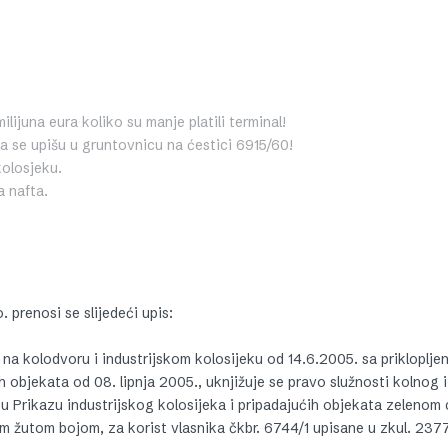
ilijuna eura koliko su manje platili terminal!
a se upišu u gruntovnicu na ćestici 6915/60!
olosjeku.
a nafta.
. prenosi se slijedeći upis:
na kolodvoru i industrijskom kolosijeku od 14.6.2005. sa prikloplje
 objekata od 08. lipnja 2005., uknjižuje se pravo služnosti kolnog i
 u Prikazu industrijskog kolosijeka i pripadajućih objekata zelenom
 žutom bojom, za korist vlasnika čkbr. 6744/1 upisane u zkul. 237