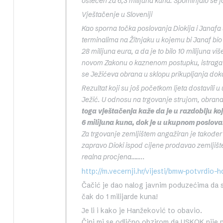
oštećen za 6,3 milijuna kuna. Spominjalo se jo
Vještačenje u Sloveniji
Kao sporna točka poslovanja Diokija i Janafa 
terminalima na Žitnjaku u kojemu bi Janaf bio
28 milijuna eura, a da je to bilo 10 milijuna v
novom Zakonu o kaznenom postupku, istraga j
se Ježićeva obrana u sklopu prikupljanja dokaz
Rezultat koji su još početkom ljeta dostavili
Ježić. U odnosu na trgovanje strujom, obrana 
toga vještačenja kaže da je u razdoblju koj
6 milijuna kuna, dok je u ukupnom poslova
Za trgovanje zemljištem angažiran je također v
zapravo Dioki ispod cijene prodavao zemljište 
realna procjena……..
http://m.vecernji.hr/vijesti/bmw-potvrdio
Čačić je dao nalog javnim poduzećima da s
čak do 1 milijarde kuna!
Je li i kako je Hanžeković to obavio.
Čini mi se odlično obzirom da USKOK nije 