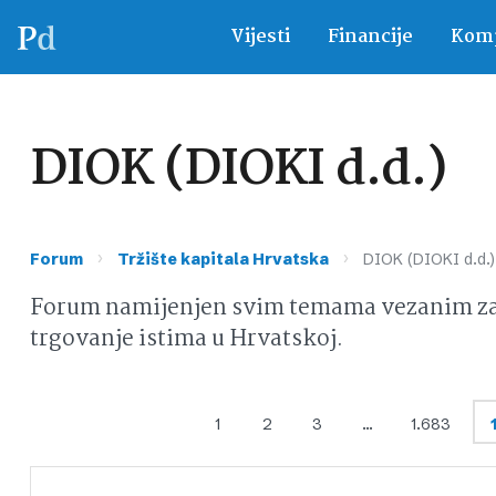
Vijesti
Financije
Komp
DIOK (DIOKI d.d.)
›
›
Forum
Tržište kapitala Hrvatska
DIOK (DIOKI d.d.)
Forum namijenjen svim temama vezanim za d
trgovanje istima u Hrvatskoj.
1
2
3
…
1.683