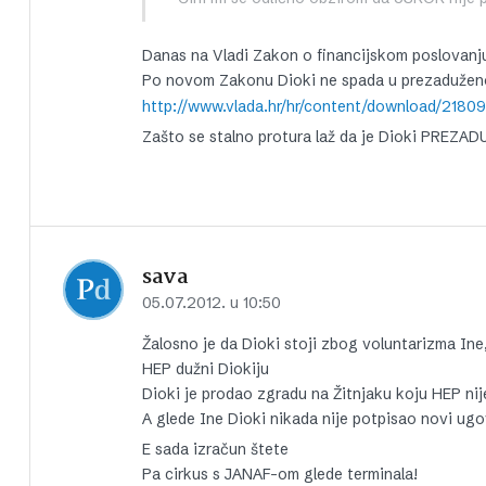
Danas na Vladi Zakon o financijskom poslovanju
Po novom Zakonu Dioki ne spada u prezadužen
http://www.vlada.hr/hr/content/download/2180
Zašto se stalno protura laž da je Dioki PREZA
sava
05.07.2012. u 10:50
Žalosno je da Dioki stoji zbog voluntarizma Ine
HEP dužni Diokiju
Dioki je prodao zgradu na Žitnjaku koju HEP nije
A glede Ine Dioki nikada nije potpisao novi ugov
E sada izračun štete
Pa cirkus s JANAF-om glede terminala!