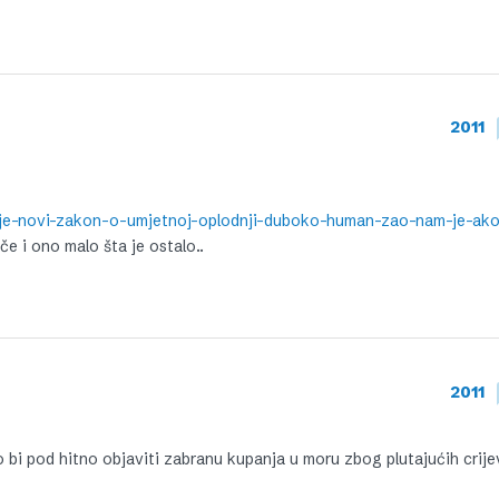
2011
če i ono malo šta je ostalo..
2011
 bi pod hitno objaviti zabranu kupanja u moru zbog plutajućih crije