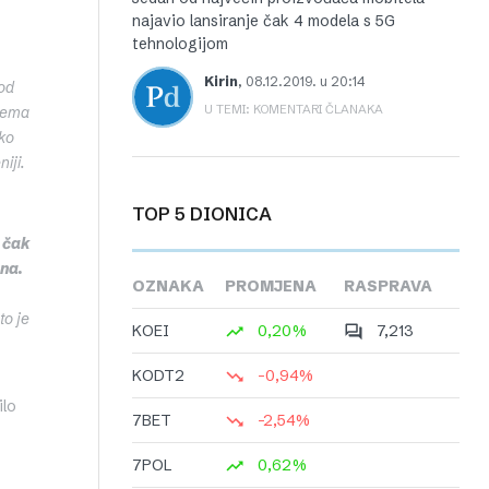
najavio lansiranje čak 4 modela s 5G
tehnologijom
Kirin
,
08.12.2019. u 20:14
 od
U TEMI: KOMENTARI ČLANAKA
prema
ako
iji.
TOP 5 DIONICA
a čak
una.
OZNAKA
PROMJENA
RASPRAVA
to je
KOEI
0,20%
7,213
KODT2
-0,94%
ilo
7BET
-2,54%
7POL
0,62%