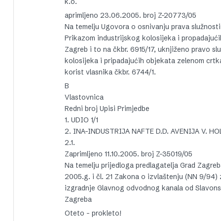
k.o.
aprimljeno 23.06.2005. broj Z-20773/05
Na temelju Ugovora o osnivanju prava služnosti 
Prikazom industrijskog kolosijeka i propadajućih
Zagreb i to na čkbr. 6915/17, uknjiženo pravo s
kolosijeka i pripadajućih objekata zelenom cr
korist vlasnika čkbr. 6744/1.
B
Vlastovnica
Redni broj Upisi Primjedbe
1. UDIO 1/1
2. INA-INDUSTRIJA NAFTE D.D. AVENIJA V. HO
2.1.
Zaprimljeno 11.10.2005. broj Z-35019/05
Na temelju prijedloga predlagatelja Grad Zagre
2005.g. i čl. 21 Zakona o izvlaštenju (NN 9/94) 
izgradnje Glavnog odvodnog kanala od Slavons
Zagreba
Oteto – prokleto!