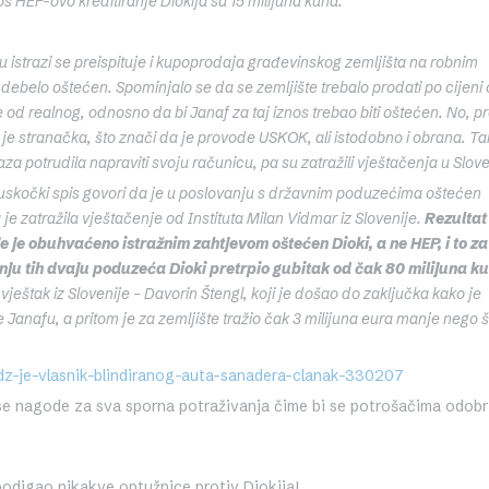
š HEP-ovo kreditiranje Diokija sa 15 milijuna kuna.
u istrazi se preispituje i kupoprodaja građevinskog zemljišta na robnim
 debelo oštećen. Spominjalo se da se zemljište trebalo prodati po cijeni
iše od realnog, odnosno da bi Janaf za taj iznos trebao biti oštećen. No, 
e stranačka, što znači da je provode USKOK, ali istodobno i obrana. T
a potrudila napraviti svoju računicu, pa su zatražili vještačenja u Sloven
 u uskočki spis govori da je u poslovanju s državnim poduzećima oštećen
je zatražila vještačenje od Instituta Milan Vidmar iz Slovenije.
Rezultat
e je obuhvaćeno istražnim zahtjevom oštećen Dioki, a ne HEP, i to z
nju tih dvaju poduzeća Dioki pretrpio gubitak od čak 80 milijuna k
ještak iz Slovenije – Davorin Štengl, koji je došao do zaključka kako je
Janafu, a pritom je za zemljište tražio čak 3 milijuna eura manje nego š
-hdz-je-vlasnik-blindiranog-auta-sanadera-clanak-330207
e nagode za sva sporna potraživanja čime bi se potrošačima odobr
podigao nikakve optužnice protiv Diokija!