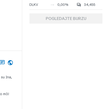
DLKV
0,00%
34,455
POGLEDAJTE BURZU
 su Ina,
po m3!