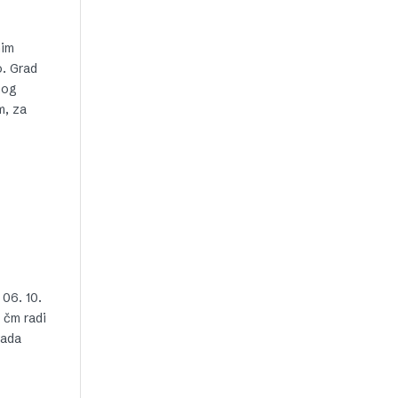
nim
o. Grad
kog
m, za
06. 10.
 čm radi
rada