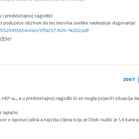
 i predstečajnoj nagodbi!
o poduzeće obzirom da mu imovina uvelike nadmašuje dugovanja!
91/3204136/version/1/file/37.%20-%202.pdf
DUŽEN?
2007
, HEP-a….a u predstečajnoj nagodbi bi se mogla pojaviti situacija da
 isplatio
or o isporuci plina a najviša cijena koju je Dioki nudio je 1,4 kune 