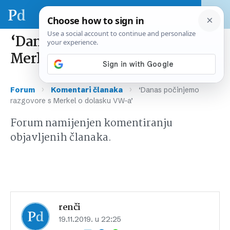
‘Danas počinjemo razgovore s
Merkel o dolasku VW-a’
›
›
Forum
Komentari članaka
‘Danas počinjemo
razgovore s Merkel o dolasku VW-a’
Forum namijenjen komentiranju
objavljenih članaka.
renči
19.11.2019. u 22:25