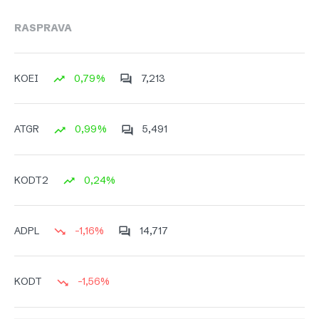
RASPRAVA
0,79%
7,213
KOEI
0,99%
5,491
ATGR
0,24%
KODT2
-1,16%
14,717
ADPL
-1,56%
KODT