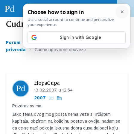
Cudne ugovorne obaveze
›
›
Forum
Gospodarstvo i financije
Hrvatska
›
privreda
Cudne ugovorne obaveze
HopaCupa
13.02.2007. u 12:54
2007
Pozdrav svima.
Iako tema ovog mog posta nema veze s Tržištem
kapitala, obzirom na kolicinu postova ovdje, nadam se
da ce se naci pokoja iskusna dobra dusa da baci koju