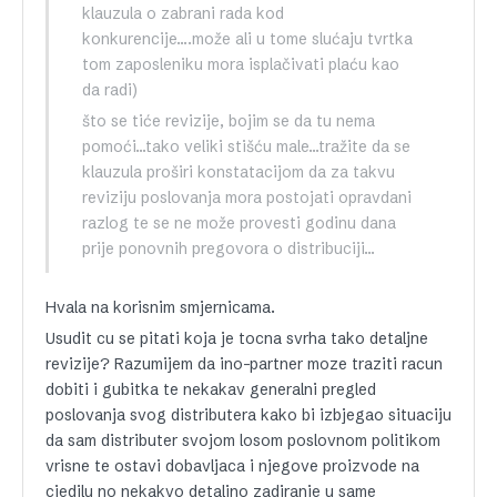
klauzula o zabrani rada kod
konkurencije….može ali u tome slućaju tvrtka
tom zaposleniku mora isplačivati plaću kao
da radi)
što se tiće revizije, bojim se da tu nema
pomoći…tako veliki stišću male…tražite da se
klauzula proširi konstatacijom da za takvu
reviziju poslovanja mora postojati opravdani
razlog te se ne može provesti godinu dana
prije ponovnih pregovora o distribuciji…
Hvala na korisnim smjernicama.
Usudit cu se pitati koja je tocna svrha tako detaljne
revizije? Razumijem da ino-partner moze traziti racun
dobiti i gubitka te nekakav generalni pregled
poslovanja svog distributera kako bi izbjegao situaciju
da sam distributer svojom losom poslovnom politikom
vrisne te ostavi dobavljaca i njegove proizvode na
cjedilu no nekakvo detaljno zadiranje u same