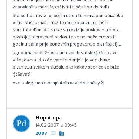
zaposleniku mora isplačivati plaću kao da radi)
što se tiće revizije, bojim se da tu nema pomoći…tako
veliki stišću male…tražite da se klauzula proširi
konstatacijom da za takvu reviziju poslovanja mora
postojati opravdani razlog te se ne može provesti
godinu dana prije ponovnih pregovora o distribuciji…
ugovorna nadležnost suda van hrvatske je isto sve
više praksa…što će vam to donjeti je već drugo
pitanje…u svakom slućaju bilo kakav spor će se brže
rješavati.
evo kolega malo besplatnih savjeta [smiley2]
HopaCupa
14.02.2007. u 09:46
2007