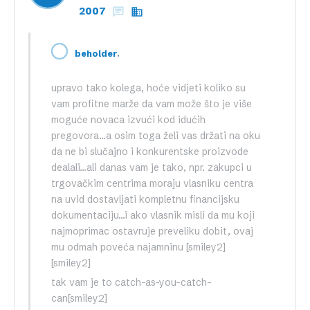
2007
,
beholder
upravo tako kolega, hoće vidjeti koliko su
vam profitne marže da vam može što je više
moguće novaca izvući kod idućih
pregovora…a osim toga želi vas držati na oku
da ne bi slučajno i konkurentske proizvode
dealali…ali danas vam je tako, npr. zakupci u
trgovačkim centrima moraju vlasniku centra
na uvid dostavljati kompletnu financijsku
dokumentaciju…i ako vlasnik misli da mu koji
najmoprimac ostavruje preveliku dobit, ovaj
mu odmah poveća najamninu [smiley2]
[smiley2]
tak vam je to catch-as-you-catch-
can[smiley2]