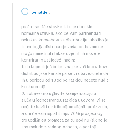
,
beholder
pa što se tiče stavke 1. to je donekle
normalna stavka, ako će vam partner dati
nekakav know-how za distribuciju. ukoliko je
tehnologija distribucije vaša, onda vam ne
mogu nametnuti takav uvjet ili ih možete
kontrirati na slijedeći način:
1. da kupe ili još bolje iznajme vaš know-how i
distribucijske kanale pa se vi obavezujete da
ih u periodu od 1 god po raskidu nećete nuditi
konkurenciji.
2. i obavezno uglavite kompenzaciju u
slučaju jednostranog raskida ugovora, vi se
nećete baviti distribucijom slićnih proizvoda,
a oni će vam isplatiti npr. 70% prosjećnog
trogodišnjeg prometa za tu godinu (slićno je
i sa raskidom radnog odnosa, a postoji