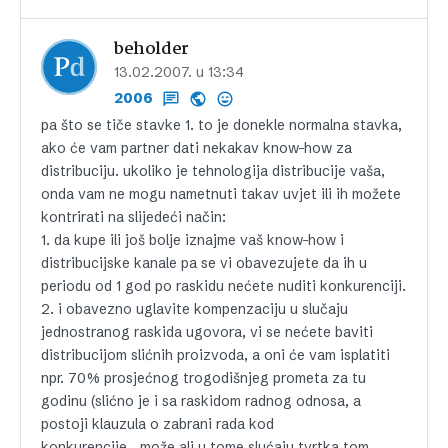
beholder
13.02.2007. u 13:34
2006
pa što se tiče stavke 1. to je donekle normalna stavka,
ako će vam partner dati nekakav know-how za
distribuciju. ukoliko je tehnologija distribucije vaša,
onda vam ne mogu nametnuti takav uvjet ili ih možete
kontrirati na slijedeći način:
1. da kupe ili još bolje iznajme vaš know-how i
distribucijske kanale pa se vi obavezujete da ih u
periodu od 1 god po raskidu nećete nuditi konkurenciji.
2. i obavezno uglavite kompenzaciju u slučaju
jednostranog raskida ugovora, vi se nećete baviti
distribucijom slićnih proizvoda, a oni će vam isplatiti
npr. 70% prosjećnog trogodišnjeg prometa za tu
godinu (slićno je i sa raskidom radnog odnosa, a
postoji klauzula o zabrani rada kod
konkurencije….može ali u tome slućaju tvrtka tom