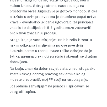
investicijskog fonda se, relativno gledajuci, radi o
malom iznosu. S druge strane, nasa pozicija na
prostorima bivse Jugoslavije je gotovo monopolisticka
a trziste s ovim proizvodima je dinamicno poput mrtve
krave – eventualno ukidanje ugovora bi za principala
znacilo to da slijedecih 5-7 godina moze zaboraviti
bilo kakvu znacajniju prodaju.
Stoga, koje je vase misljenje? Ne bih zelio istrcati s
nekim odlukama i misljenjima no ove prve dvije
klauzule, barem u teoriji, zvuce toliko odbojno da je
tvtrka spremna prekinuti suradnju i okrenuti se drugom
dobavljacu.
Na kraju, znam da dobar savjet zlata vrijedi stoga ako
imate kakvog dobrog pravnog savjetnika kojeg
mozete preporuciti, moj PP stoji na raspolaganju.
Jos jednom zahvaljujem na pomoci i ispricavam se
zbog off-topica.