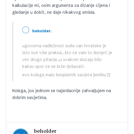
kalkulacije mi, osim argumenta za dizanje cijena i
gledanje u dobit, ne daje nikakvog smisla.
,
beholder
ugovorna nadležnost suda van hrvatske je
isto sve više praksa…što će vam to donjeti je
već drugo pitanje…u svakom slućaju bilo
kakav spor će se brže rješavati.
evo kolega malo besplatnih savjeta [smiley2]
Kolega, jos jednom se najsrdacnije zahvaljujem na
dobrim savjetima.
beholder