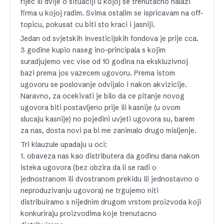
rijec ili dvije o situaciji u kojoj se trenutacno nalazi
firma u kojoj radim. Svima ostalim se ispricavam na off-
topicu, pokusat cu biti sto kraci i jasniji.
Jedan od svjetskih investicijskih fondova je prije cca.
3 godine kupio naseg ino-principala s kojim
suradjujemo vec vise od 10 godina na ekskluzivnoj
bazi prema jos vazecem ugovoru. Prema istom
ugovoru se poslovanje odvijalo i nakon akvizicije.
Naravno, za ocekivati je bilo da ce pitanje novog
ugovora biti postavljeno prije ili kasnije (u ovom
slucaju kasnije) no pojedini uvjeti ugovora su, barem
za nas, dosta novi pa bi me zanimalo drugo misljenje.
Tri klauzule upadaju u oci:
1. obaveza nas kao distributera da godinu dana nakon
isteka ugovora (bez obzira da li se radi o
jednostranom ili dvostranom prekidu ili jednostavno o
neproduzivanju ugovora) ne trgujemo niti
distribuiramo s nijednim drugom vrstom proizvoda koji
konkuriraju proizvodima koje trenutacno