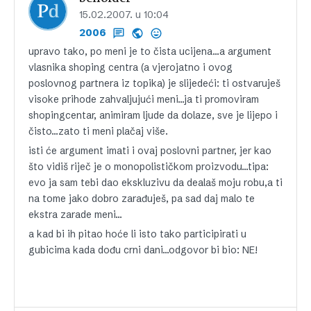
15.02.2007. u 10:04
2006
upravo tako, po meni je to čista ucijena…a argument
vlasnika shoping centra (a vjerojatno i ovog
poslovnog partnera iz topika) je slijedeći: ti ostvaruješ
visoke prihode zahvaljujući meni…ja ti promoviram
shopingcentar, animiram ljude da dolaze, sve je lijepo i
čisto…zato ti meni plačaj više.
isti će argument imati i ovaj poslovni partner, jer kao
što vidiš riječ je o monopolističkom proizvodu…tipa:
evo ja sam tebi dao ekskluzivu da dealaš moju robu,a ti
na tome jako dobro zarađuješ, pa sad daj malo te
ekstra zarade meni…
a kad bi ih pitao hoće li isto tako participirati u
gubicima kada dođu crni dani…odgovor bi bio: NE!