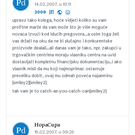
14.02.2007. u 10:11
2006
upravo tako kolega, hoće vidjeti koliko su vam
profitne marže da vam može što je više moguće
novaca izvući kod idućih pregovora…a osim toga želi
vas držati na oku da ne bi slučajno i konkurentske
proizvode dealali…ali danas vam je tako, npr. zakupci u
trgovačkim centrima moraju vlasniku centra na uvid
dostavljati kompletnu financijsku dokumentaciju…i ako
vlasnik misli da mu koji najmoprimac ostavruje
preveliku dobit, ovaj mu odmah poveća najamninu
[smiley2][smiley2]
tak vam je to catch-as-you-catch-can[smiley2]
HopaCupa
15.02.2007. u 09:25