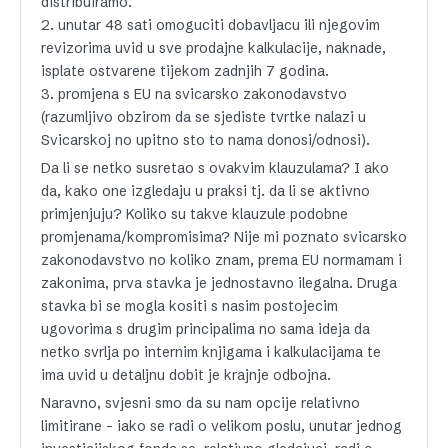
distribuiramo.
2. unutar 48 sati omoguciti dobavljacu ili njegovim
revizorima uvid u sve prodajne kalkulacije, naknade,
isplate ostvarene tijekom zadnjih 7 godina.
3. promjena s EU na svicarsko zakonodavstvo
(razumljivo obzirom da se sjediste tvrtke nalazi u
Svicarskoj no upitno sto to nama donosi/odnosi).
Da li se netko susretao s ovakvim klauzulama? I ako
da, kako one izgledaju u praksi tj. da li se aktivno
primjenjuju? Koliko su takve klauzule podobne
promjenama/kompromisima? Nije mi poznato svicarsko
zakonodavstvo no koliko znam, prema EU normamam i
zakonima, prva stavka je jednostavno ilegalna. Druga
stavka bi se mogla kositi s nasim postojecim
ugovorima s drugim principalima no sama ideja da
netko svrlja po internim knjigama i kalkulacijama te
ima uvid u detaljnu dobit je krajnje odbojna.
Naravno, svjesni smo da su nam opcije relativno
limitirane – iako se radi o velikom poslu, unutar jednog