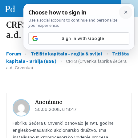
CRFS (Crvenka fabrika šećera
a.d. Crvenka)
›
›
Forum
Tržište kapitala – regija & svijet
Tržišta
›
kapitala – Srbija (BSE)
CRFS (Crvenka fabrika šećera
a.d. Crvenka)
Anonimno
30.06.2008. u 18:47
Fabriku Šećera u Crvenki osnovalo je 1911. godine
englesko-mađarsko akcionarsko društvo. Ima
instalisano mikroprocesorsko vođenje procesa