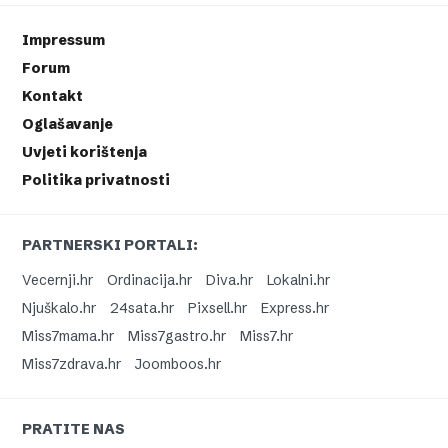
Impressum
Forum
Kontakt
Oglašavanje
Uvjeti korištenja
Politika privatnosti
PARTNERSKI PORTALI:
Vecernji.hr
Ordinacija.hr
Diva.hr
Lokalni.hr
Njuškalo.hr
24sata.hr
Pixsell.hr
Express.hr
Miss7mama.hr
Miss7gastro.hr
Miss7.hr
Miss7zdrava.hr
Joomboos.hr
PRATITE NAS