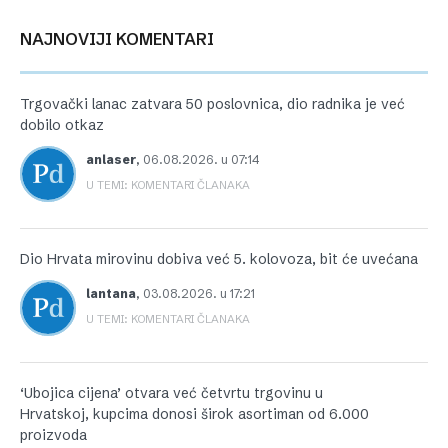
NAJNOVIJI KOMENTARI
Trgovački lanac zatvara 50 poslovnica, dio radnika je već
dobilo otkaz
anlaser
,
06.08.2026. u 07:14
U TEMI: KOMENTARI ČLANAKA
Dio Hrvata mirovinu dobiva već 5. kolovoza, bit će uvećana
lantana
,
03.08.2026. u 17:21
U TEMI: KOMENTARI ČLANAKA
‘Ubojica cijena’ otvara već četvrtu trgovinu u
Hrvatskoj, kupcima donosi širok asortiman od 6.000
proizvoda