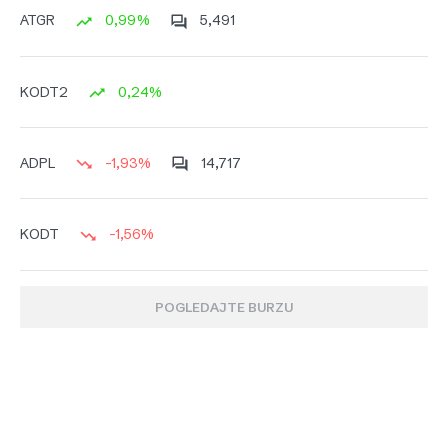
0,99%
5,491
ATGR
0,24%
KODT2
-1,93%
14,717
ADPL
-1,56%
KODT
POGLEDAJTE BURZU