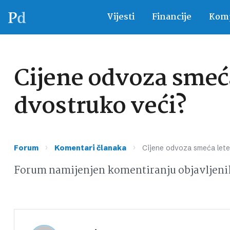
Vijesti
Financije
Komp
Cijene odvoza smeća 
dvostruko veći?
›
›
Forum
Komentari članaka
Cijene odvoza smeća lete 
Forum namijenjen komentiranju objavljeni