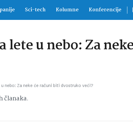
anije
Sci-tech
Kolumne
Konferencije
lete u nebo: Za neke 
u nebo: Za neke će računi biti dvostruko veći?
h članaka.