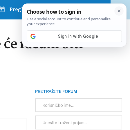
Pregled dana
će računi biti
PRETRAŽITE FORUM