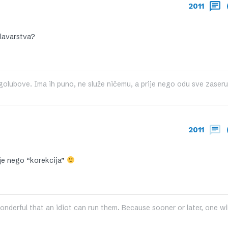
2011
lavarstva?
 golubove. Ima ih puno, ne služe ničemu, a prije nego odu sve zaseru
2011
nje nego “korekcija”
wonderful that an idiot can run them. Because sooner or later, one will