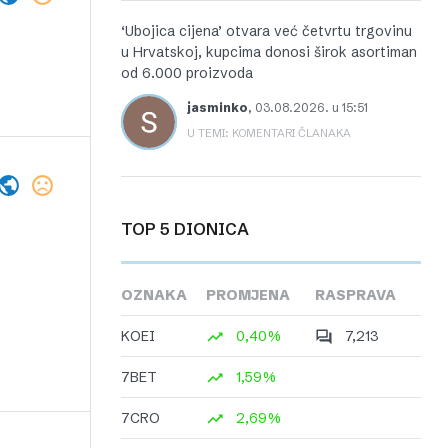
‘Ubojica cijena’ otvara već četvrtu trgovinu
u Hrvatskoj, kupcima donosi širok asortiman
od 6.000 proizvoda
jasminko
,
03.08.2026. u 15:51
U TEMI: KOMENTARI ČLANAKA
TOP 5 DIONICA
OZNAKA
PROMJENA
RASPRAVA
KOEI
0,40%
7,213
7BET
1,59%
7CRO
2,69%