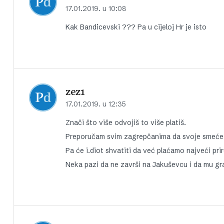
17.01.2019. u 10:08
Kak Bandicevski ??? Pa u cijeloj Hr je isto
zez1
17.01.2019. u 12:35
Znači što više odvojiš to više platiš.
Preporučam svim zagrepčanima da svoje smeće i
Pa će i.diot shvatiti da već plaćamo najveći pri
Neka pazi da ne završi na Jakuševcu i da mu g