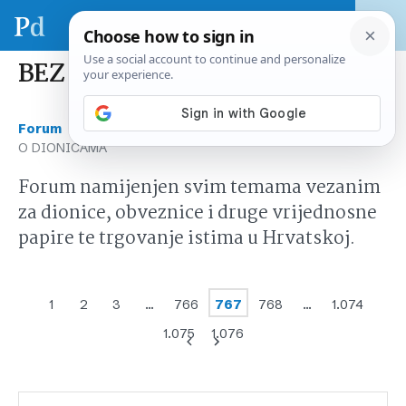
BEZ CENZURE – O DIONICAMA
›
›
Forum
Tržište kapitala Hrvatska
BEZ CENZURE –
O DIONICAMA
Forum namijenjen svim temama vezanim
za dionice, obveznice i druge vrijednosne
papire te trgovanje istima u Hrvatskoj.
1
2
3
…
766
767
768
…
1.074
1.075
1.076