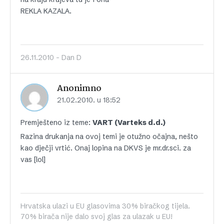
REKLA KAZALA.
26.11.2010 - Dan D
Anonimno
21.02.2010. u 18:52
Premješteno iz teme:
VART (Varteks d.d.)
Razina drukanja na ovoj temi je otužno očajna, nešto
kao dječji vrtić. Onaj lopina na DKVS je mr.dr.sci. za
vas [lol]
Hrvatska ulazi u EU glasovima 30% biračkog tijela.
70% birača nije dalo svoj glas za ulazak u EU!