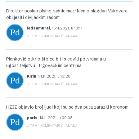
Direktor poslao pismo radnicima: ‘Idemo blagdan Vukovara
obilježiti divljačkim radom’
ledsamurai
,
15.11.2021. u 10:17
U TEMI: KOMENTARI ČLANAKA
Plenković otkrio što će biti s covid potvrdama u
ugostiteljstvu i trgovačkim centrima
Kirin
,
14.11.2021. u 16:20
U TEMI: KOMENTARI ČLANAKA
HZJZ objavio broj ljudi koji su se dva puta zarazili koronom
paris
,
14.11.2021. u 09:08
U TEMI: KOMENTARI ČLANAKA