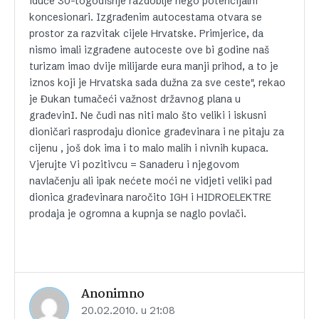
iduće 30-togodišnje razdoblje nego potencijalni
koncesionari. Izgrađenim autocestama otvara se
prostor za razvitak cijele Hrvatske. Primjerice, da
nismo imali izgrađene autoceste ove bi godine naš
turizam imao dvije milijarde eura manji prihod, a to je
iznos koji je Hrvatska sada dužna za sve ceste", rekao
je Đukan tumačeći važnost državnog plana u
građevinI. Ne čudi nas niti malo što veliki i iskusni
dioničari rasprodaju dionice građevinara i ne pitaju za
cijenu , još dok ima i to malo malih i nivnih kupaca.
Vjerujte Vi pozitivcu = Sanaderu i njegovom
navlačenju ali ipak nećete moći ne vidjeti veliki pad
dionica građevinara naročito IGH i HIDROELEKTRE
prodaja je ogromna a kupnja se naglo povlači.
Anonimno
20.02.2010. u 21:08