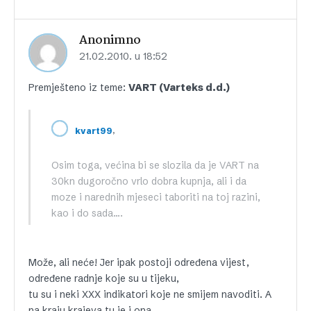
Anonimno
21.02.2010. u 18:52
Premješteno iz teme:
VART (Varteks d.d.)
,
kvart99
Osim toga, većina bi se slozila da je VART na
30kn dugoročno vrlo dobra kupnja, ali i da
moze i narednih mjeseci taboriti na toj razini,
kao i do sada….
Može, ali neće! Jer ipak postoji određena vijest,
određene radnje koje su u tijeku,
tu su i neki XXX indikatori koje ne smijem navoditi. A
na kraju krajeva tu je i ona