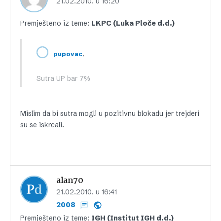
21.02.2010. u 16:20
Premješteno iz teme:
LKPC (Luka Ploče d.d.)
,
pupovac
Sutra UP bar 7%
Mislim da bi sutra mogli u pozitivnu blokadu jer trejderi
su se iskrcali.
alan70
21.02.2010. u 16:41
2008
Premješteno iz teme:
IGH (Institut IGH d.d.)