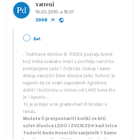
vatreni
19.02.2010. u 15:31
2008
,
Šef
. Todrićeve dionice ili TODEX postaju brend
koji treba svakako imati u portfelju naročito
podcjenjene Ledo i Zvijezda. Dokup i samo
dokup naročito biser dionice Ledo Todorić je
najavio da će svaki zaposlenik Agrokora
dobiti i božićnicu u iznosu od 1.400 kuna što
je i ispunio .
To je primjer a ne građevinari ili brodari u
rasulu.
Možete li pretpostaviti koliki će biti
uzlet dionica LEDO i ZVIJEZDA kad Ivica
Todorić bude Kosoričin savjetnik ? Samo