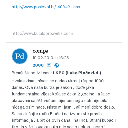
http://www.poslovni.hr/140343.aspx
http://www.kucilooro.webs.com/
compa
19.02.2010. u 16:23
2008
Premješteno iz teme:
LKPC (Luka Ploče d.d.)
Hvala svima , nisam se nadao ukrcaju ispod 1900
danas. Ova naša burza je zakon , dođe jaka
fundamentalna vijest koja se čeka 2 godine , a ja se
ukrcavam sa 5% većom cijenom nego dok nije bilo
ničega osim nade. Niste mi jasni , ali meni dobro došlo.
Samo slušajte radio Ploče i na izvoru ste pravih
informacija , a bit će ovih dana i na HRT. Strani kupac i
tko da više , ovaga puta nije samo dokap , nego i