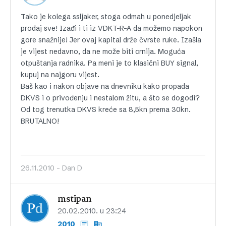
Tako je kolega ssljaker, stoga odmah u ponedjeljak
prodaj sve! Izađi i ti iz VDKT-R-A da možemo napokon
gore snažnije! Jer ovaj kapital drže čvrste ruke. Izašla
je vijest nedavno, da ne može biti crnija. Moguća
otpuštanja radnika. Pa meni je to klasični BUY signal,
kupuj na najgoru vijest.
Baš kao i nakon objave na dnevniku kako propada
DKVS i o privođenju i nestalom žitu, a što se dogodi?
Od tog trenutka DKVS kreće sa 8,5kn prema 30kn.
BRUTALNO!
26.11.2010 - Dan D
mstipan
20.02.2010. u 23:24
2010