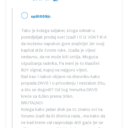
,
split009jr
Tako je kolega ssljaker, stoga odmah u
ponedjeljak prodaj sve! Izađi i ti iz VDKT-R-A
da možemo napokon gore snažnije! Jer ovaj
kapital drže čvrste ruke. Izašla je vijest
nedavno, da ne može biti crnija. Moguća
otpuštanja radnika. Pa meni je to klasični
BUY signal, kupuj na najgoru vijest.
Baš kao i nakon objave na dnevniku kako
propada DKVS i o privođenju i nestalom žitu,
a što se dogodi? Od tog trenutka DKVS
kreće sa 8,5kn prema 30kn.
BRUTALNO!
Kolega kako jadan druk pa to znamo svi na
forumu izađi da bi dionica rasla , ma kako da
ne kad krene val rasprodaje drži gaće jer se