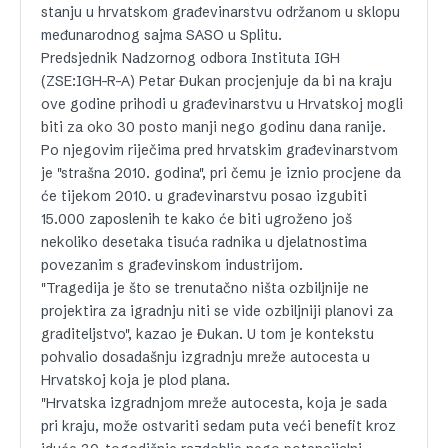
stanju u hrvatskom građevinarstvu održanom u sklopu
međunarodnog sajma SASO u Splitu.
Predsjednik Nadzornog odbora Instituta IGH
(ZSE:IGH-R-A) Petar Đukan procjenjuje da bi na kraju
ove godine prihodi u građevinarstvu u Hrvatskoj mogli
biti za oko 30 posto manji nego godinu dana ranije.
Po njegovim riječima pred hrvatskim građevinarstvom
je "strašna 2010. godina", pri čemu je iznio procjene da
će tijekom 2010. u građevinarstvu posao izgubiti
15.000 zaposlenih te kako će biti ugroženo još
nekoliko desetaka tisuća radnika u djelatnostima
povezanim s građevinskom industrijom.
"Tragedija je što se trenutačno ništa ozbiljnije ne
projektira za igradnju niti se vide ozbiljniji planovi za
graditeljstvo", kazao je Đukan. U tom je kontekstu
pohvalio dosadašnju izgradnju mreže autocesta u
Hrvatskoj koja je plod plana.
"Hrvatska izgradnjom mreže autocesta, koja je sada
pri kraju, može ostvariti sedam puta veći benefit kroz