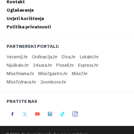
Kontakt
Oglašavanje
Uvjeti korištenja
Politika privatnosti
PARTNERSKI PORTALI:
Vecernji.hr
Ordinacija.hr
Diva.hr
Lokalni.hr
Njuškalo.hr
24sata.hr
Pixsell.hr
Express.hr
Miss7mama.hr
Miss7gastro.hr
Miss7.hr
Miss7zdrava.hr
Joomboos.hr
PRATITE NAS