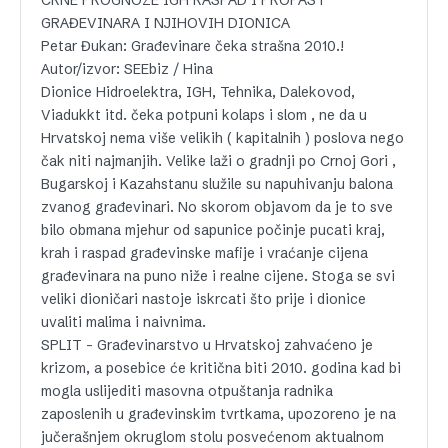
GRAĐEVINARA I NJIHOVIH DIONICA
Petar Đukan: Građevinare čeka strašna 2010.!
Autor/izvor: SEEbiz / Hina
Dionice Hidroelektra, IGH, Tehnika, Dalekovod,
Viadukkt itd. čeka potpuni kolaps i slom , ne da u
Hrvatskoj nema više velikih ( kapitalnih ) poslova nego
čak niti najmanjih. Velike laži o gradnji po Crnoj Gori ,
Bugarskoj i Kazahstanu služile su napuhivanju balona
zvanog građevinari. No skorom objavom da je to sve
bilo obmana mjehur od sapunice počinje pucati kraj,
krah i raspad građevinske mafije i vraćanje cijena
građevinara na puno niže i realne cijene. Stoga se svi
veliki dioničari nastoje iskrcati što prije i dionice
uvaliti malima i naivnima.
SPLIT – Građevinarstvo u Hrvatskoj zahvaćeno je
krizom, a posebice će kritična biti 2010. godina kad bi
mogla uslijediti masovna otpuštanja radnika
zaposlenih u građevinskim tvrtkama, upozoreno je na
jučerašnjem okruglom stolu posvećenom aktualnom