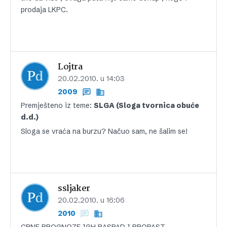
prodaja LKPC.
Lojtra
20.02.2010. u 14:03
2009
Premješteno iz teme:
SLGA (Sloga tvornica obuće
d.d.)
Sloga se vraća na burzu? Načuo sam, ne šalim se!
ssljaker
20.02.2010. u 16:06
2010
CRNE PROGNOZE IGH RASPAD I PROPAST