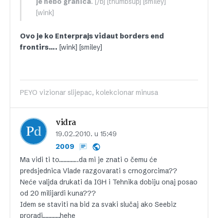
je nebo granica
. [/b] [thumbsup] [smiley]
[wink]
Ovo je ko Enterprajs vidaut borders end
frontirs….
[wink] [smiley]
PEYO vizionar slijepac, kolekcionar minusa
vidra
19.02.2010. u 15:49
2009
Ma vidi ti to………….da mi je znati o čemu će
predsjednica Vlade razgovarati s crnogorcima??
Neće valjda drukati da IGH i Tehnika dobiju onaj posao
od 20 milijardi kuna???
Idem se staviti na bid za svaki slučaj ako Seebiz
proradi…………hehe