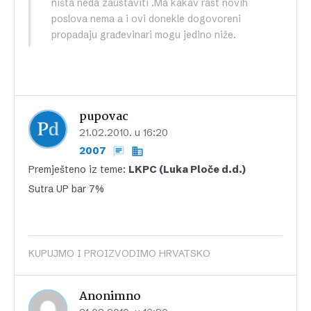
ništa neda zaustaviti .Ma kakav rast novih
poslova nema a i ovi donekle dogovoreni
propadaju građevinari mogu jedino niže.
pupovac
21.02.2010. u 16:20
2007
Premješteno iz teme:
LKPC (Luka Ploče d.d.)
Sutra UP bar 7%
KUPUJMO I PROIZVODIMO HRVATSKO
Anonimno