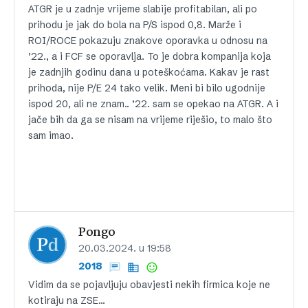
ATGR je u zadnje vrijeme slabije profitabilan, ali po
prihodu je jak do bola na P/S ispod 0,8. Marže i
ROI/ROCE pokazuju znakove oporavka u odnosu na
’22., a i FCF se oporavlja. To je dobra kompanija koja
je zadnjih godinu dana u poteškoćama. Kakav je rast
prihoda, nije P/E 24 tako velik. Meni bi bilo ugodnije
ispod 20, ali ne znam.. ’22. sam se opekao na ATGR. A i
jače bih da ga se nisam na vrijeme riješio, to malo što
sam imao.
Pongo
20.03.2024. u 19:58
2018
Vidim da se pojavljuju obavjesti nekih firmica koje ne
kotiraju na ZSE…