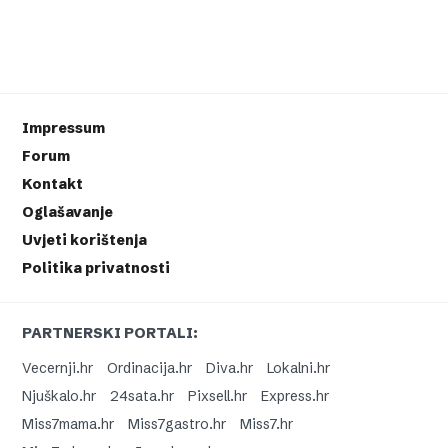
Impressum
Forum
Kontakt
Oglašavanje
Uvjeti korištenja
Politika privatnosti
PARTNERSKI PORTALI:
Vecernji.hr
Ordinacija.hr
Diva.hr
Lokalni.hr
Njuškalo.hr
24sata.hr
Pixsell.hr
Express.hr
Miss7mama.hr
Miss7gastro.hr
Miss7.hr