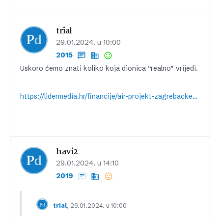
trial
29.01.2024. u 10:00
2015
Uskoro ćemo znati koliko koja dionica “realno” vrijedi.
https://lidermedia.hr/financije/air-projekt-zagrebacke-burze-mogao-bi-biti-game-changer-na-trzistu-155259
havi2
29.01.2024. u 14:10
2019
, 29.01.2024. u 10:00
trial