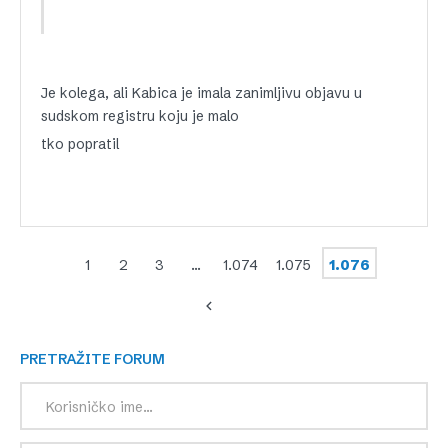
Je kolega, ali Kabica je imala zanimljivu objavu u
sudskom registru koju je malo
tko popratil
1
2
3
…
1.074
1.075
1.076
PRETRAŽITE FORUM