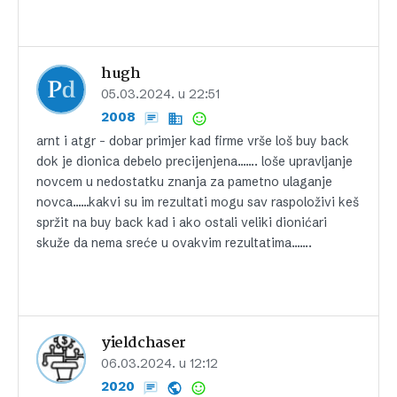
hugh
05.03.2024. u 22:51
2008
arnt i atgr – dobar primjer kad firme vrše loš buy back
dok je dionica debelo precijenjena……. loše upravljanje
novcem u nedostatku znanja za pametno ulaganje
novca……kakvi su im rezultati mogu sav raspoloživi keš
spržit na buy back kad i ako ostali veliki dionićari
skuže da nema sreće u ovakvim rezultatima…….
yieldchaser
06.03.2024. u 12:12
2020