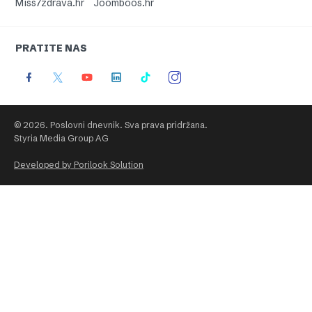
Miss7zdrava.hr
Joomboos.hr
PRATITE NAS
© 2026. Poslovni dnevnik. Sva prava pridržana.
Styria Media Group AG
Developed by Porilook Solution