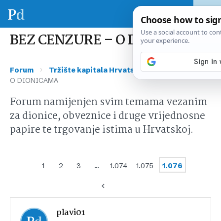
BEZ CENZURE – O DIONICAMA
›
›
Forum
Tržište kapitala Hrvatska
BEZ CENZURE –
O DIONICAMA
Forum namijenjen svim temama vezanim
za dionice, obveznice i druge vrijednosne
papire te trgovanje istima u Hrvatskoj.
1
2
3
…
1.074
1.075
1.076
plavi01