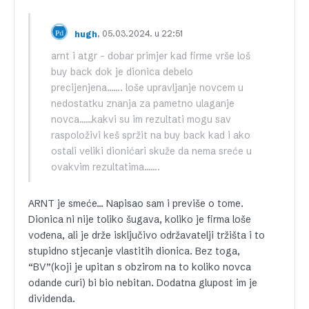
, 05.03.2024. u 22:51
hugh
arnt i atgr – dobar primjer kad firme vrše loš
buy back dok je dionica debelo
precijenjena……. loše upravljanje novcem u
nedostatku znanja za pametno ulaganje
novca……kakvi su im rezultati mogu sav
raspoloživi keš spržit na buy back kad i ako
ostali veliki dionićari skuže da nema sreće u
ovakvim rezultatima…….
ARNT je smeće… Napisao sam i previše o tome.
Dionica ni nije toliko šugava, koliko je firma loše
vođena, ali je drže isključivo održavatelji tržišta i to
stupidno stjecanje vlastitih dionica. Bez toga,
“BV”(koji je upitan s obzirom na to koliko novca
odande curi) bi bio nebitan. Dodatna glupost im je
dividenda.