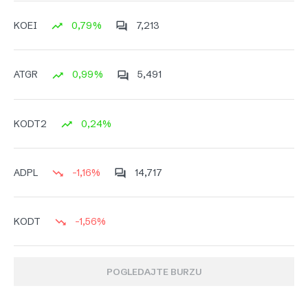
0,79%
7,213
KOEI
0,99%
5,491
ATGR
0,24%
KODT2
-1,16%
14,717
ADPL
-1,56%
KODT
POGLEDAJTE BURZU