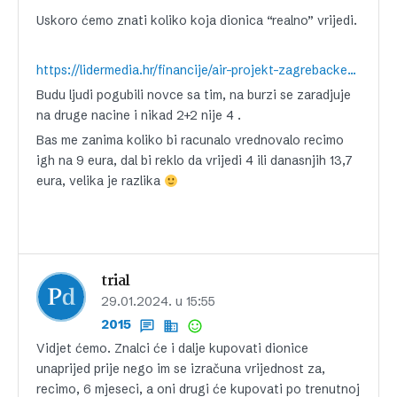
Uskoro ćemo znati koliko koja dionica “realno” vrijedi.
https://lidermedia.hr/financije/air-projekt-zagrebacke-burze-mogao-bi-biti-game-changer-na-trzistu-155259
Budu ljudi pogubili novce sa tim, na burzi se zaradjuje
na druge nacine i nikad 2+2 nije 4 .
Bas me zanima koliko bi racunalo vrednovalo recimo
igh na 9 eura, dal bi reklo da vrijedi 4 ili danasnjih 13,7
eura, velika je razlika
trial
29.01.2024. u 15:55
2015
Vidjet ćemo. Znalci će i dalje kupovati dionice
unaprijed prije nego im se izračuna vrijednost za,
recimo, 6 mjeseci, a oni drugi će kupovati po trenutnoj