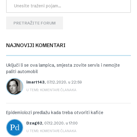
PRETRAŽITE FORUM
NAJNOVIJI KOMENTARI
Uključi li se ova lampica, smjesta zovite servis i nemojte
paliti automobil
imart143
,
07.12.2020. u 22:59
U TEMI: KOMENTARI ČLANAKA
Epidemiolozi predlažu kada treba otvoriti kafiće
Dzag62
,
07.12.2020. u 17:00
U TEMI: KOMENTARI ČLANAKA