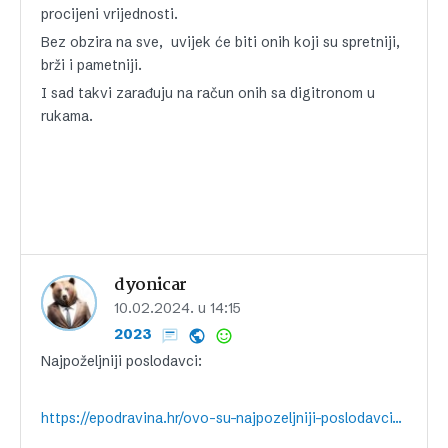
procijeni vrijednosti.
Bez obzira na sve, uvijek će biti onih koji su spretniji,
brži i pametniji.
I sad takvi zarađuju na račun onih sa digitronom u
rukama.
dyonicar
10.02.2024. u 14:15
2023
Najpoželjniji poslodavci:
https://epodravina.hr/ovo-su-najpozeljniji-poslodavci-u-hrvatskoj-jedna-tvrtka-drzi-vrh-vec-14-godina/