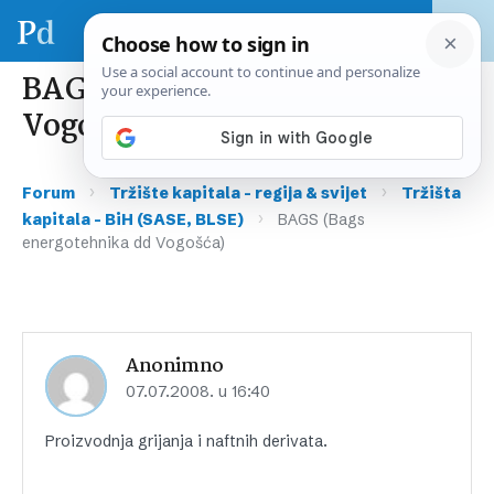
BAGS (Bags energotehnika dd
Vogošća)
›
›
Forum
Tržište kapitala – regija & svijet
Tržišta
›
kapitala – BiH (SASE, BLSE)
BAGS (Bags
energotehnika dd Vogošća)
Anonimno
07.07.2008. u 16:40
Proizvodnja grijanja i naftnih derivata.