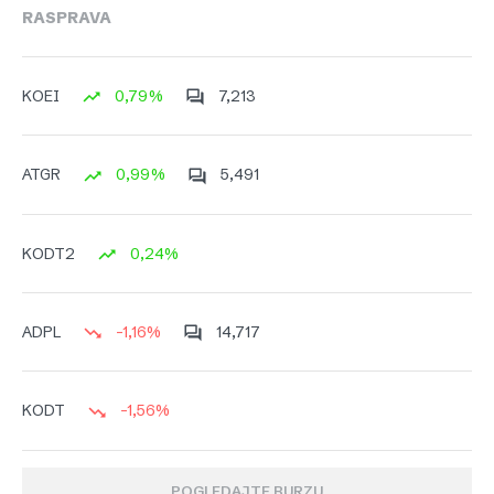
RASPRAVA
0,79%
7,213
KOEI
0,99%
5,491
ATGR
0,24%
KODT2
-1,16%
14,717
ADPL
-1,56%
KODT
POGLEDAJTE BURZU