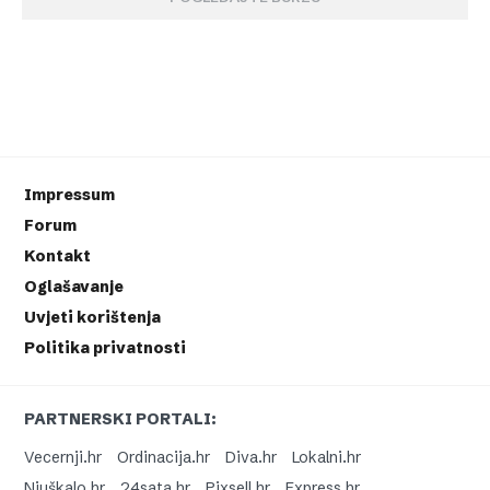
Impressum
Forum
Kontakt
Oglašavanje
Uvjeti korištenja
Politika privatnosti
PARTNERSKI PORTALI:
Vecernji.hr
Ordinacija.hr
Diva.hr
Lokalni.hr
Njuškalo.hr
24sata.hr
Pixsell.hr
Express.hr