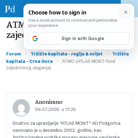
ATMO (ATLAS MONT-fond
zajednickog ulaganja)
›
›
Forum
Tržište kapitala – regija & svijet
Tržišta
›
kapitala – Crna Gora
ATMO (ATLAS MONT-fond
zajednickog ulaganja)
Anonimno
09.07.2008. u 17:25
Društvo za upravljanje “ATLAS MONT” AD Podgorica
osnovano je u decembru 2002. godine, kao
institucionalna podrška procesu masovne vaučerske