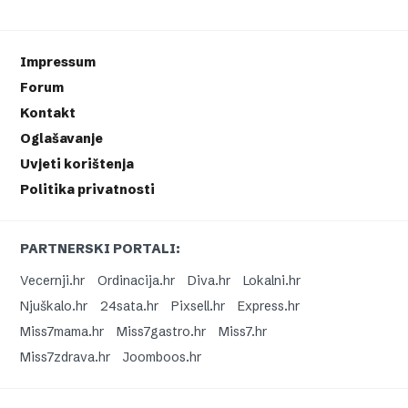
Impressum
Forum
Kontakt
Oglašavanje
Uvjeti korištenja
Politika privatnosti
PARTNERSKI PORTALI:
Vecernji.hr
Ordinacija.hr
Diva.hr
Lokalni.hr
Njuškalo.hr
24sata.hr
Pixsell.hr
Express.hr
Miss7mama.hr
Miss7gastro.hr
Miss7.hr
Miss7zdrava.hr
Joomboos.hr