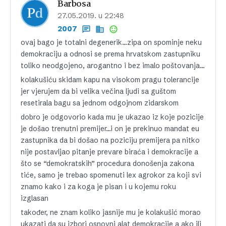
Barbosa
27.05.2019. u 22:48
2007
ovaj bago je totalni degenerik…zipa on spominje neku
demokraciju a odnosi se prema hrvatskom zastupniku
toliko neodgojeno, arogantno i bez imalo poštovanja…
kolakušiću skidam kapu na visokom pragu tolerancije
jer vjerujem da bi velika večina ljudi sa guštom
resetirala bagu sa jednom odgojnom zidarskom
dobro je odgovorio kada mu je ukazao iz koje pozicije
je došao trenutni premijer…i on je prekinuo mandat eu
zastupnika da bi došao na poziciju premijera pa nitko
nije postavljao pitanje prevare biraća i demokracije a
što se “demokratskih” procedura donošenja zakona
tiće, samo je trebao spomenuti lex agrokor za koji svi
znamo kako i za koga je pisan i u kojemu roku
izglasan
također, ne znam koliko jasnije mu je kolakušić morao
ukazati da su izbori osnovni alat demokracije a ako ili