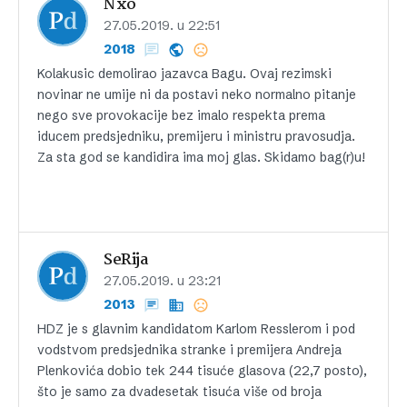
Nxo
27.05.2019. u 22:51
2018
Kolakusic demolirao jazavca Bagu. Ovaj rezimski
novinar ne umije ni da postavi neko normalno pitanje
nego sve provokacije bez imalo respekta prema
iducem predsjedniku, premijeru i ministru pravosudja.
Za sta god se kandidira ima moj glas. Skidamo bag(r)u!
SeRija
27.05.2019. u 23:21
2013
HDZ je s glavnim kandidatom Karlom Resslerom i pod
vodstvom predsjednika stranke i premijera Andreja
Plenkovića dobio tek 244 tisuće glasova (22,7 posto),
što je samo za dvadesetak tisuća više od broja