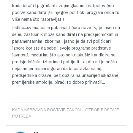
kada biraći tj. građani svojim glasom i natpolovično
podrže kandidata i/ili njegov politički program onda tu
više nema što raspravljati!
jedino…svima, osim pol. analitičaru nove tv, je jasno da
se eu zastupnik može kandidirati na predsjedničkim ili
parlamentarnim izborima i jasno je da svi političari
izbore koriste da sebe i svoje programe predstave
javnosti, međutim, što ako se kolakušić kandidira na
predsjedničkim izborima i pobijedi…taj dio mi je nešto
nejasan jer nisam siguran da bi ostavku na mj.
predsjednika države, bez obzira na unaprijed iskazane
premijerske ambicije, biraći to dobro prihvatili…
KADA NEPRAVDA POSTAJE ZAKON - OTPOR POSTAJE
POTREBA