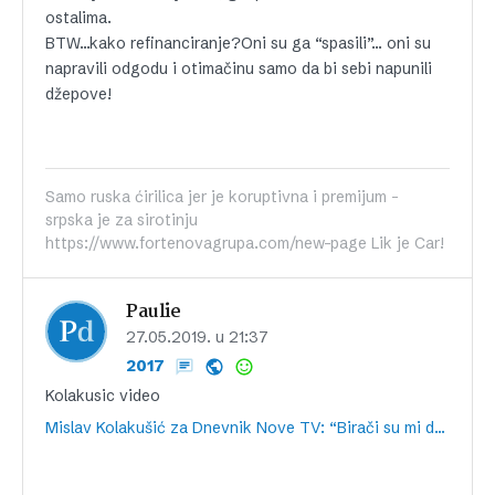
ostalima.
BTW…kako refinanciranje?Oni su ga “spasili”… oni su
napravili odgodu i otimačinu samo da bi sebi napunili
džepove!
Samo ruska ćirilica jer je koruptivna i premijum -
srpska je za sirotinju
https://www.fortenovagrupa.com/new-page Lik je Car!
Paulie
27.05.2019. u 21:37
2017
Kolakusic video
Mislav Kolakušić za Dnevnik Nove TV: “Birači su mi dali glas da bih bio premijer, a ne europarlamentarac. Moj je cilj 76 ruku”