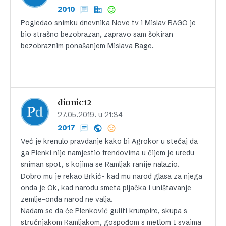
2010
Pogledao snimku dnevnika Nove tv i Mislav BAGO je
bio strašno bezobrazan, zapravo sam šokiran
bezobraznim ponašanjem Mislava Bage.
dionic12
27.05.2019. u 21:34
2017
Već je krenulo pravdanje kako bi Agrokor u stečaj da
ga Plenki nije namjestio frendovima u čijem je uredu
sniman spot, s kojima se Ramljak ranije nalazio.
Dobro mu je rekao Brkić- kad mu narod glasa za njega
onda je Ok, kad narodu smeta pljačka i uništavanje
zemlje-onda narod ne valja.
Nadam se da će Plenković guliti krumpire, skupa s
stručnjakom Ramljakom, gospođom s metlom I svaima