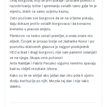
Onaj borgovac koji se prvi pokaje i pristane pomoci u
razotkrivanju istine i spremanju ostalih tamo gdje im je
mjesto, dobit ce samo uvjetnu kaznu.
Zato pozivam sve borgovce da se na vrijeme pokaju,
daju dokaze protiv ostalih borgovaca i da konacno
krenemo u pravom smjeru.
Plenkovic ce tesko ostati premijer, a onda znate sto
slijedi. Čovjek je prosao losije od Jadranke Kosor i po
postotku dobivenih glasova je najgori predsjednik
HDZ-a ikad i dragi borgovci, nije vam pametni oslanjati
se na njega. Skupa cete potonut!
Ante Ramljak i Fabris Perusko sigurno nemirno spavaju
kad su vidjeli rezultate izbora.
Kako cu im se smijat ako jedan dan oko pola 5 ujutro
dodju institucije po njih. Mozda taj dan i nije tako
daleko.