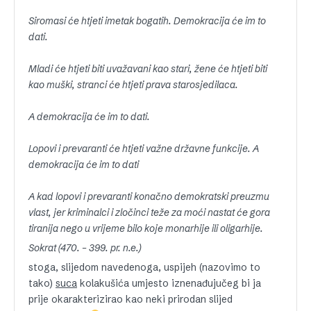
Siromasi će htjeti imetak bogatih. Demokracija će im to
dati.
Mladi će htjeti biti uvažavani kao stari, žene će htjeti biti
kao muški, stranci će htjeti prava starosjedilaca.
A demokracija će im to dati.
Lopovi i prevaranti će htjeti važne državne funkcije. A
demokracija će im to dati
A kad lopovi i prevaranti konačno demokratski preuzmu
vlast, jer kriminalci i zločinci teže za moći nastat će gora
tiranija nego u vrijeme bilo koje monarhije ili oligarhije.
Sokrat (470. – 399. pr. n.e.)
stoga, slijedom navedenoga, uspijeh (nazovimo to
tako)
suca
kolakušića umjesto iznenađujučeg bi ja
prije okarakterizirao kao neki prirodan slijed