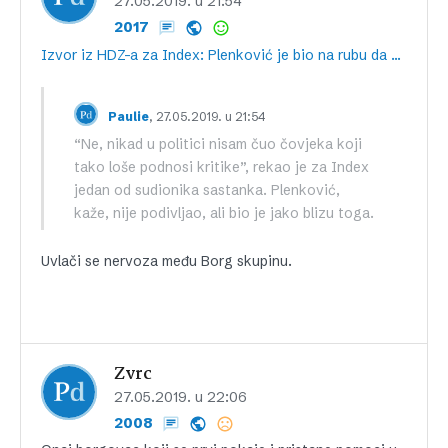
27.05.2019. u 21:54
2017
Izvor iz HDZ-a za Index: Plenković je bio na rubu da podivlja, Šeks krivio Crkvu
, 27.05.2019. u 21:54
Paulie
“Ne, nikad u politici nisam čuo čovjeka koji
tako loše podnosi kritike”, rekao je za Index
jedan od sudionika sastanka. Plenković,
kaže, nije podivljao, ali bio je jako blizu toga.
Uvlači se nervoza među Borg skupinu.
Zvrc
27.05.2019. u 22:06
2008