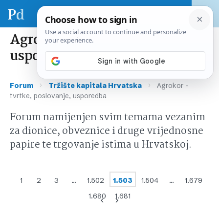
Agrokor – tvrtke, poslovanje,
usporedba
›
›
Forum
Tržište kapitala Hrvatska
Agrokor –
tvrtke, poslovanje, usporedba
Forum namijenjen svim temama vezanim
za dionice, obveznice i druge vrijednosne
papire te trgovanje istima u Hrvatskoj.
1
2
3
…
1.502
1.503
1.504
…
1.679
1.680
1.681