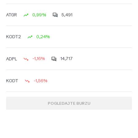
0,99%
5,491
ATGR
0,24%
KODT2
-1,16%
14,717
ADPL
-1,56%
KODT
POGLEDAJTE BURZU