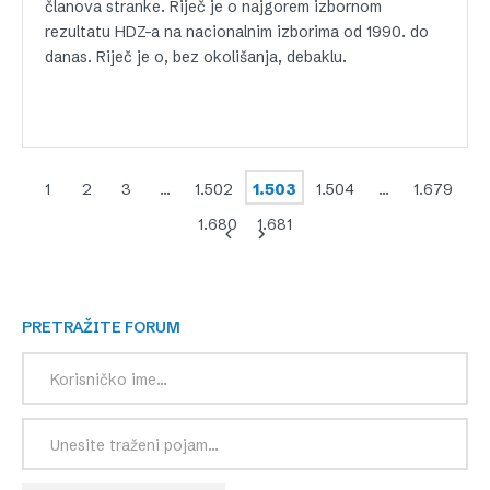
članova stranke. Riječ je o najgorem izbornom
rezultatu HDZ-a na nacionalnim izborima od 1990. do
danas. Riječ je o, bez okolišanja, debaklu.
1
2
3
…
1.502
1.503
1.504
…
1.679
1.680
1.681
PRETRAŽITE FORUM