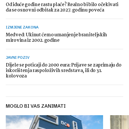
Od iduće godine rastu plaće? Realno bi bilo očekivati
da se osnovni odbitak za 2027. godinu poveća
IZMJENE ZAKONA
Medved: Ukinut ćemo umanjenje braniteljskih
mirovina iz 2002. godine
JAVNI POZIV
Dijele se poticaji do 2000 eura: Prijave se zaprimaju do
iskorištenja raspoloživih sredstava, ili do 31.
kolovoza
MOGLO BI VAS ZANIMATI