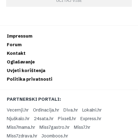
UČITAJ VIŠE
Impressum
Forum
Kontakt
Oglašavanje
Uvjeti korištenja
Politika privatnosti
PARTNERSKI PORTALI:
Vecernji.hr
Ordinacija.hr
Diva.hr
Lokalni.hr
Njuškalo.hr
24sata.hr
Pixsell.hr
Express.hr
Miss7mama.hr
Miss7gastro.hr
Miss7.hr
Miss7zdrava.hr
Joomboos.hr