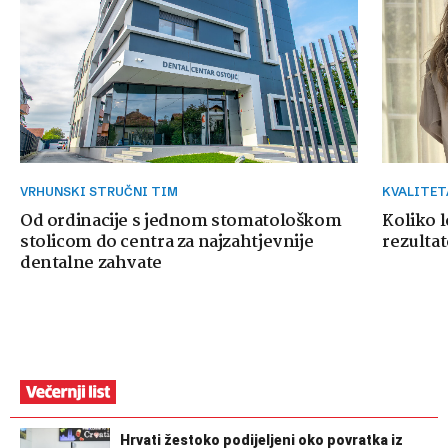
VRHUNSKI STRUČNI TIM
KVALITE
Od ordinacije s jednom stomatološkom
Koliko 
stolicom do centra za najzahtjevnije
rezultat
dentalne zahvate