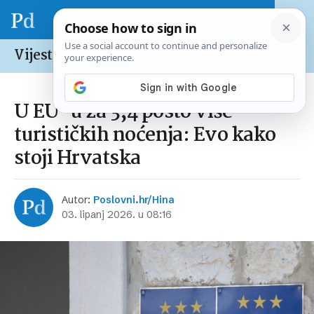
Vijesti /
Europska unija
U EU-u za 3,4 posto više
turističkih noćenja: Evo kako
stoji Hrvatska
Autor:
Poslovni.hr/Hina
03. lipanj 2026. u 08:16