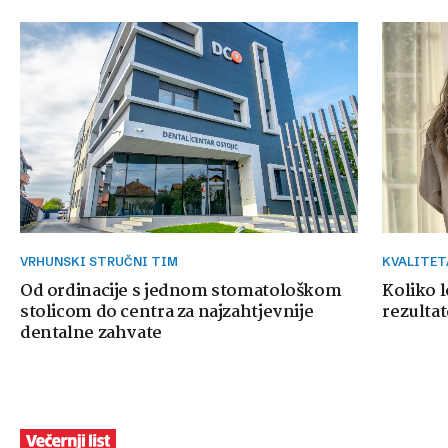
VRHUNSKI STRUČNI TIM
KVALITE
Od ordinacije s jednom stomatološkom
Koliko 
stolicom do centra za najzahtjevnije
rezultat
dentalne zahvate