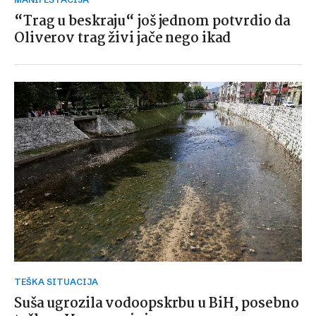
“Trag u beskraju“ još jednom potvrdio da
Oliverov trag živi jače nego ikad
TEŠKA SITUACIJA
Suša ugrozila vodoopskrbu u BiH, posebno