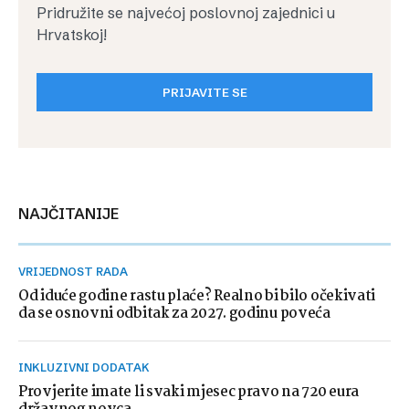
Pridružite se najvećoj poslovnoj zajednici u
Hrvatskoj!
PRIJAVITE SE
NAJČITANIJE
VRIJEDNOST RADA
Od iduće godine rastu plaće? Realno bi bilo očekivati
da se osnovni odbitak za 2027. godinu poveća
INKLUZIVNI DODATAK
Provjerite imate li svaki mjesec pravo na 720 eura