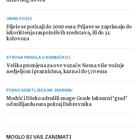
državnog novca
JAVNI POZIV
Dijele se poticaji do 2000 eura: Prijave se zaprimaju do
iskorištenja raspoloživih sredstava, ili do 31.
kolovoza
STROGA PRAVILA U NJEMAČKOJ
Velika promjena za ove vozače: Nema više vožnje
nedjeljom i praznicima, kazna i do 570 eura
POSAO DESETLJEĆA NA JADRANU
Modrić i Džeko udružili snage: Grade luksuzni ‘grad’
od milijardu eura pokraj Dubrovnika
MOGLO BI VAS ZANIMATI