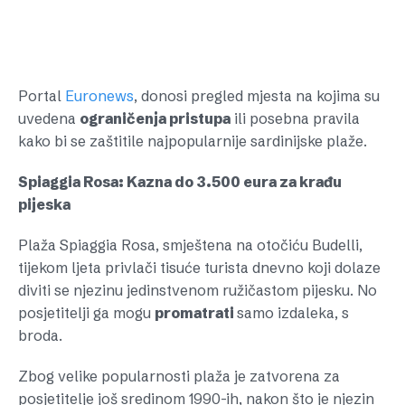
Portal
Euronews
, donosi pregled mjesta na kojima su
uvedena
ograničenja pristupa
ili posebna pravila
kako bi se zaštitile najpopularnije sardinijske plaže.
Spiaggia Rosa: Kazna do 3.500 eura za krađu
pijeska
Plaža Spiaggia Rosa, smještena na otočiću Budelli,
tijekom ljeta privlači tisuće turista dnevno koji dolaze
diviti se njezinu jedinstvenom ružičastom pijesku. No
posjetitelji ga mogu
promatrati
samo izdaleka, s
broda.
Zbog velike popularnosti plaža je zatvorena za
posjetitelje još sredinom 1990-ih, nakon što je njezin