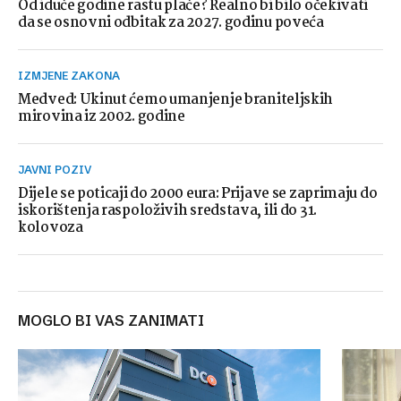
Od iduće godine rastu plaće? Realno bi bilo očekivati
da se osnovni odbitak za 2027. godinu poveća
IZMJENE ZAKONA
Medved: Ukinut ćemo umanjenje braniteljskih
mirovina iz 2002. godine
JAVNI POZIV
Dijele se poticaji do 2000 eura: Prijave se zaprimaju do
iskorištenja raspoloživih sredstava, ili do 31.
kolovoza
MOGLO BI VAS ZANIMATI