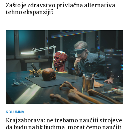
Zašto je zdravstvo privlačna alternativa
tehno ekspanziji?
KOLUMNA
Kraj zaborava: ne trebamo naučiti strojeve
da budu nalik ljudima, morat ćemo naučiti