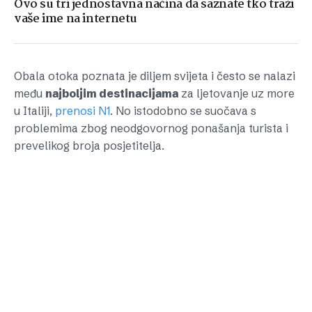
Ovo su tri jednostavna načina da saznate tko traži
vaše ime na internetu
Obala otoka poznata je diljem svijeta i često se nalazi
među
najboljim destinacijama
za ljetovanje uz more
u Italiji,
prenosi N1
. No istodobno se suočava s
problemima zbog neodgovornog ponašanja turista i
prevelikog broja posjetitelja.