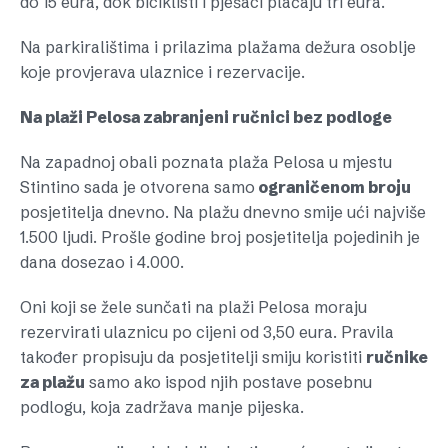
do 15 eura, dok biciklisti i pješaci plaćaju tri eura.
Na parkiralištima i prilazima plažama dežura osoblje
koje provjerava ulaznice i rezervacije.
Na plaži Pelosa zabranjeni ručnici bez podloge
Na zapadnoj obali poznata plaža Pelosa u mjestu
Stintino sada je otvorena samo
ograničenom broju
posjetitelja dnevno. Na plažu dnevno smije ući najviše
1.500 ljudi. Prošle godine broj posjetitelja pojedinih je
dana dosezao i 4.000.
Oni koji se žele sunčati na plaži Pelosa moraju
rezervirati ulaznicu po cijeni od 3,50 eura. Pravila
također propisuju da posjetitelji smiju koristiti
ručnike
za plažu
samo ako ispod njih postave posebnu
podlogu, koja zadržava manje pijeska.