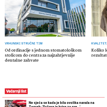
VRHUNSKI STRUČNI TIM
KVALITE
Od ordinacije s jednom stomatološkom
Koliko 
stolicom do centra za najzahtjevnije
rezultat
dentalne zahvate