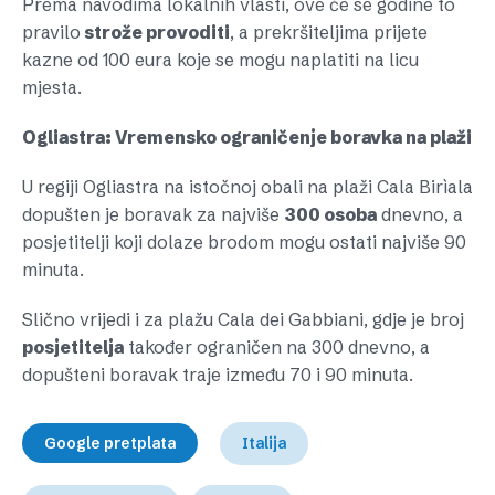
Prema navodima lokalnih vlasti, ove će se godine to
pravilo
strože provoditi
, a prekršiteljima prijete
kazne od 100 eura koje se mogu naplatiti na licu
mjesta.
Ogliastra: Vremensko ograničenje boravka na plaži
U regiji Ogliastra na istočnoj obali na plaži Cala Birìala
dopušten je boravak za najviše
300 osoba
dnevno, a
posjetitelji koji dolaze brodom mogu ostati najviše 90
minuta.
Slično vrijedi i za plažu Cala dei Gabbiani, gdje je broj
posjetitelja
također ograničen na 300 dnevno, a
dopušteni boravak traje između 70 i 90 minuta.
Google pretplata
Italija