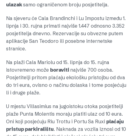
ulazak
samo ograničenom broju posjetitelja.
Na sjeveru će Cala Brandinchi i Lu Impostu između 1.
lipnja i 30. rujna primati najviše 1.447 odnosno 3.352
posjetitelja dnevno. Rezervacije su obvezne putem
aplikacije San Teodoro ili posebne internetske
stranice.
Na plaži Cala Mariolu od 15. lipnja do 15. rujna
istovremeno može
boraviti
najviše 700 osoba.
Posjetitelji pritom plaćaju ekološku pristojbu od dva
do tri eura, ovisno o načinu dolaska i tome posjećuju
li i druge plaže.
U mjestu Villasimius na jugoistoku otoka posjetitelji
plaže Punta Molentis moraju platiti ulaz od 10 eura.
Oni koji posjećuju Riu Trottu i Portu Sa Ruxi
plaćaju
pristup parkiralištu
. Naknada za vozila iznosi od 10