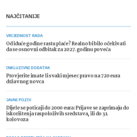
NAJČITANIJE
VRIJEDNOST RADA
Od iduće godine rastu plaće? Realno bi bilo očekivati
da se osnovni odbitak za 2027. godinu poveća
INKLUZIVNI DODATAK
Provjerite imate li svaki mjesec pravo na 720 eura
državnog novca
JAVNI POZIV
Dijele se poticaji do 2000 eura: Prijave se zaprimaju do
iskorištenja raspoloživih sredstava, ili do 31.
kolovoza