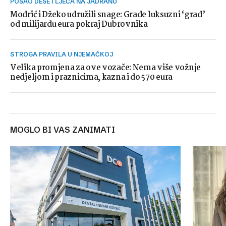
POSAO DESETLJEĆA NA JADRANU
Modrić i Džeko udružili snage: Grade luksuzni ‘grad’
od milijardu eura pokraj Dubrovnika
STROGA PRAVILA U NJEMAČKOJ
Velika promjena za ove vozače: Nema više vožnje
nedjeljom i praznicima, kazna i do 570 eura
MOGLO BI VAS ZANIMATI