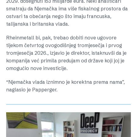
2029. dosegnuti 153 milijarde eura. Neki analitičari
smatraju da Njemačka ima više fiskalnog prostora da
ostvari ta obećanja nego što imaju francuska,
talijanska i britanska vlada.
Rheinmetall bi, pak, trebao dobiti nove ugovore
tijekom četvrtog ovogodišnjeg tromjesečja i prvog
tromjesečja 2026., izjavio je direktor, istaknuvši da je
kompanija već primila predujam od države koji joj je
omogućio nove investicije.
“Njemačka vlada iznimno je korektna prema nama”,
naglasio je Papperger.