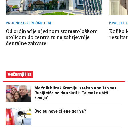
VRHUNSKI STRUČNI TIM
KVALITE
Od ordinacije s jednom stomatološkom
Koliko 
stolicom do centra za najzahtjevnije
rezultat
dentalne zahvate