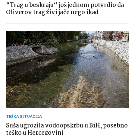
“Trag u beskraju“ još jednom potvrdio da
Oliverov trag živi jače nego ikad
TEŠKA SITUACIJA
Suša ugrozila vodoopskrbu u BiH, posebno
teško u Hercegovini