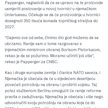
Papperger, naglasivši da će se upravo na te proizvode
usmjeriti poslovanje u novoj tvornici u njemačkom
Unterluessu. Očekuje se da će proizvodnja u tvornici
dosegnuti 350 tisuća komada topničkog streljiva do
2027.
“Dajemo sve od sebe, činimo što god možemo da se
ubrzamo. Ranije sam o tome razgovarao s
(njemačkim ministrom obrane) Borisom Pistoriusom,
rekao je da se požurimo. Moramo učiniti još više”,
rekao je Papperger za CNBC.
Kao i druge europske zemlje i članice NATO saveza, i
Njemačka je obećala da će u sljedećem desetljeću
povećati potrošnju na obranu i proširiti vojsku. Taj
potez službenom Berlinu omogućit će ranije reforme
pravila o zaduživanju. Njemačka je obećala i više nego
udvostručiti svoju potrošnju na obranu koja će do