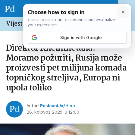
Vijesti /
Europska unija
Direktor Rheinmetalla:
Moramo požuriti, Rusija može
proizvesti pet milijuna komada
topničkog streljiva, Europa ni
upola toliko
Autor:
Poslovni.hr/Hina
28. kolovoz 2025. u 12:00