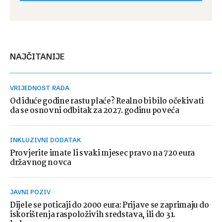
NAJČITANIJE
VRIJEDNOST RADA
Od iduće godine rastu plaće? Realno bi bilo očekivati
da se osnovni odbitak za 2027. godinu poveća
INKLUZIVNI DODATAK
Provjerite imate li svaki mjesec pravo na 720 eura
državnog novca
JAVNI POZIV
Dijele se poticaji do 2000 eura: Prijave se zaprimaju do
iskorištenja raspoloživih sredstava, ili do 31.