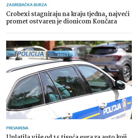
ZAGREBAČKA BURZA
Crobexi stagniraju na kraju tjedna, najveći
promet ostvaren je dionicom Končara
PREVARENA
Uplatila više od 14 tisuća eura za auto koji