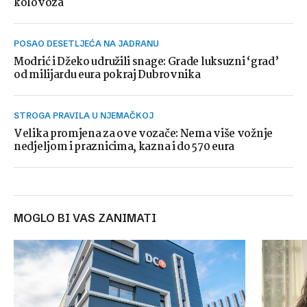
kolovoza
POSAO DESETLJEĆA NA JADRANU
Modrić i Džeko udružili snage: Grade luksuzni ‘grad’
od milijardu eura pokraj Dubrovnika
STROGA PRAVILA U NJEMAČKOJ
Velika promjena za ove vozače: Nema više vožnje
nedjeljom i praznicima, kazna i do 570 eura
MOGLO BI VAS ZANIMATI