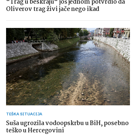
“Trag u beskraju“ još jednom potvrdio da
Oliverov trag živi jače nego ikad
TEŠKA SITUACIJA
Suša ugrozila vodoopskrbu u BiH, posebno
teško u Hercegovini