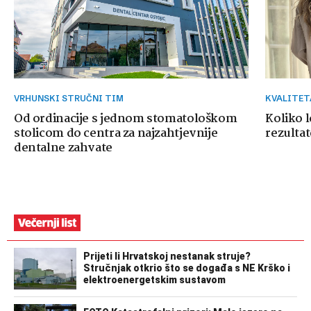
VRHUNSKI STRUČNI TIM
KVALITE
Od ordinacije s jednom stomatološkom
Koliko 
stolicom do centra za najzahtjevnije
rezultat
dentalne zahvate