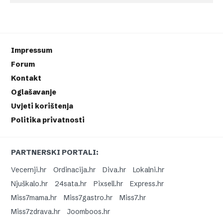
Impressum
Forum
Kontakt
Oglašavanje
Uvjeti korištenja
Politika privatnosti
PARTNERSKI PORTALI:
Vecernji.hr
Ordinacija.hr
Diva.hr
Lokalni.hr
Njuškalo.hr
24sata.hr
Pixsell.hr
Express.hr
Miss7mama.hr
Miss7gastro.hr
Miss7.hr
Miss7zdrava.hr
Joomboos.hr