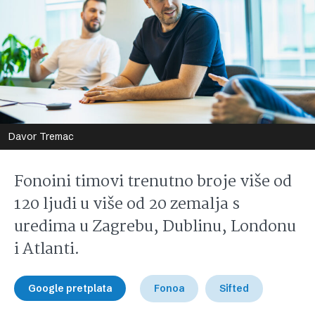
Davor Tremac
Fonoini timovi trenutno broje više od
120 ljudi u više od 20 zemalja s
uredima u Zagrebu, Dublinu, Londonu
i Atlanti.
Google pretplata
Fonoa
Sifted