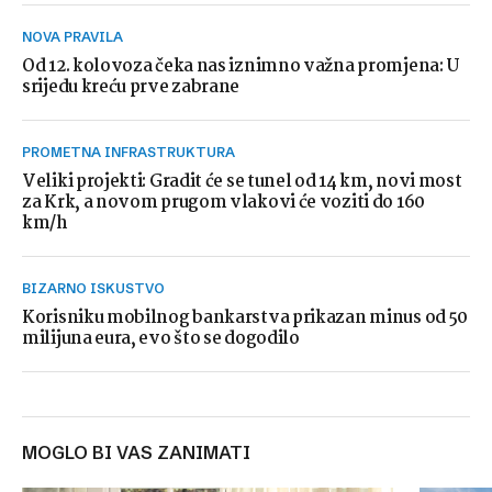
NOVA PRAVILA
Od 12. kolovoza čeka nas iznimno važna promjena: U
srijedu kreću prve zabrane
PROMETNA INFRASTRUKTURA
Veliki projekti: Gradit će se tunel od 14 km, novi most
za Krk, a novom prugom vlakovi će voziti do 160
km/h
BIZARNO ISKUSTVO
Korisniku mobilnog bankarstva prikazan minus od 50
milijuna eura, evo što se dogodilo
MOGLO BI VAS ZANIMATI