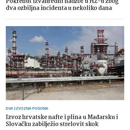
Pokrenut izvanredni nadzor u HŽ-u zbog
dva ozbiljna incidenta u nekoliko dana
DVA IZVOZNA POGONA
Izvoz hrvatske nafte i plina u Mađarsku i
Slovačku zabilježio strelovit skok