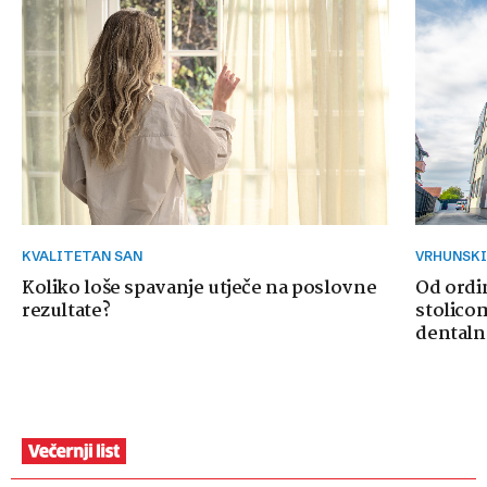
KVALITETAN SAN
VRHUNSK
Koliko loše spavanje utječe na poslovne
Od ordi
rezultate?
stolicom
dentaln