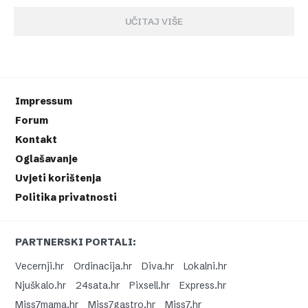
UČITAJ VIŠE
Impressum
Forum
Kontakt
Oglašavanje
Uvjeti korištenja
Politika privatnosti
PARTNERSKI PORTALI:
Vecernji.hr
Ordinacija.hr
Diva.hr
Lokalni.hr
Njuškalo.hr
24sata.hr
Pixsell.hr
Express.hr
Miss7mama.hr
Miss7gastro.hr
Miss7.hr