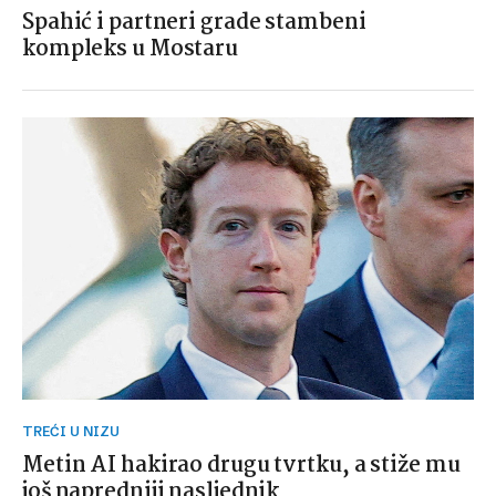
Spahić i partneri grade stambeni
kompleks u Mostaru
TREĆI U NIZU
Metin AI hakirao drugu tvrtku, a stiže mu
još napredniji nasljednik