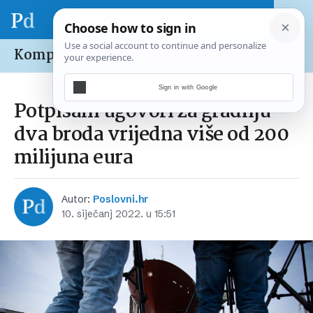
Kompanije /
Domaće
Sign in with Google
Potpisani ugovori za gradnju
dva broda vrijedna više od 200
milijuna eura
Autor:
Poslovni.hr
10. siječanj 2022. u 15:51