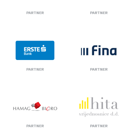
globalnom okruženju….
PARTNER
PARTNER
MODERATOR:
Dragana Radusinović Tafra
, novinarka
PANELISTI:
Bernardin Katić
, CEO Insa Investment Software AG
Ante Salopek
, viši menadžer u Deloitteovom odjelu
financijskog savjetovanja
Krešimir Steinbauer
, CFO, Renaissance Capital
Petar Vlaić
, predsjednik Uprave, Erste Plavi mirovinski
fondovi
PARTNER
PARTNER
14:15 - 14:30
Transformacija financijskih usluga uz AI: inovacije
i sigurnost
Stefan Ivić
, Head of Data and AI, Deloitte Central
Europe, i
Rado Bekeš
, direktor Odjela za upravljanje
rizicima, Deloitte
PARTNER
PARTNER
14:30 - 14:40