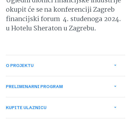
Ugledni dionici financijske industrije
okupit će se na konferenciji Zagreb
financijski forum 4. studenoga 2024.
u Hotelu Sheraton u Zagrebu.
O PROJEKTU
Zagreb bankarsko i financijsko
PRELIMINARNI PROGRAM
središte
Zagreb
KUPITE ULAZNICU
10:00
financijski forum
Pozdravna obraćanja
Vladimir Nišević
, glavni urednik Poslovnog dnevnika