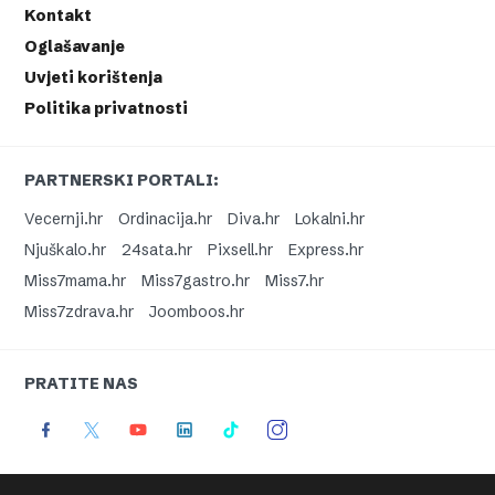
Kontakt
Oglašavanje
Uvjeti korištenja
Politika privatnosti
PARTNERSKI PORTALI:
Vecernji.hr
Ordinacija.hr
Diva.hr
Lokalni.hr
Njuškalo.hr
24sata.hr
Pixsell.hr
Express.hr
Miss7mama.hr
Miss7gastro.hr
Miss7.hr
Miss7zdrava.hr
Joomboos.hr
PRATITE NAS