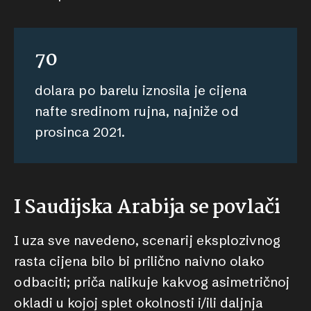
70
dolara po barelu iznosila je cijena
nafte sredinom rujna, najniže od
prosinca 2021.
I Saudijska Arabija se povlači
I uza sve navedeno, scenarij eksplozivnog
rasta cijena bilo bi prilično naivno olako
odbaciti; priča nalikuje kakvog asimetričnoj
okladi u kojoj splet okolnosti i/ili daljnja