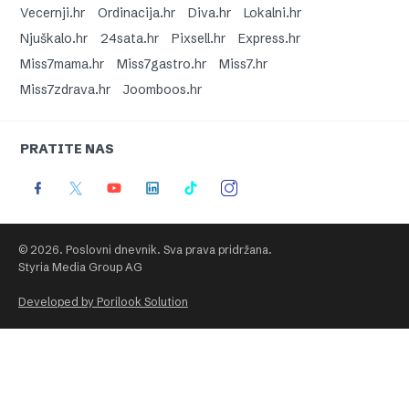
Vecernji.hr
Ordinacija.hr
Diva.hr
Lokalni.hr
Njuškalo.hr
24sata.hr
Pixsell.hr
Express.hr
Miss7mama.hr
Miss7gastro.hr
Miss7.hr
Miss7zdrava.hr
Joomboos.hr
PRATITE NAS
© 2026. Poslovni dnevnik. Sva prava pridržana.
Styria Media Group AG
Developed by Porilook Solution