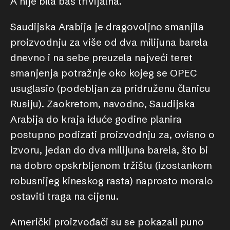
A nije bila baš trivijalna.
Saudijska Arabija je dragovoljno smanjila
proizvodnju za više od dva milijuna barela
dnevno i na sebe preuzela najveći teret
smanjenja potražnje oko kojeg se OPEC
usuglasio (podebljan za pridruženu članicu
Rusiju). Zaokretom, navodno, Saudijska
Arabija do kraja iduće godine planira
postupno podizati proizvodnju za, ovisno o
izvoru, jedan do dva milijuna barela, što bi
na dobro opskrbljenom tržištu (izostankom
robusnijeg kineskog rasta) naprosto moralo
ostaviti traga na cijenu.
Američki proizvođači su se pokazali puno