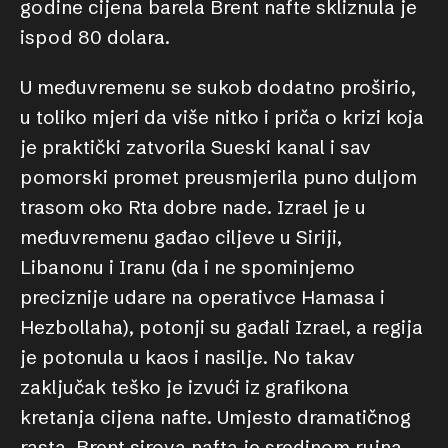
godine cijena barela Brent nafte skliznula je
ispod 80 dolara.
U međuvremenu se sukob dodatno proširio,
u toliko mjeri da više nitko i priča o krizi koja
je praktički zatvorila Sueski kanal i sav
pomorski promet preusmjerila puno duljom
trasom oko Rta dobre nade. Izrael je u
međuvremenu gađao ciljeve u Siriji,
Libanonu i Iranu (da i ne spominjemo
preciznije udare na operativce Hamasa i
Hezbollaha), potonji su gađali Izrael, a regija
je potonula u kaos i nasilje. No takav
zaključak teško je izvući iz grafikona
kretanja cijena nafte. Umjesto dramatičnog
rasta, Brent sirova nafta je sredinom rujna