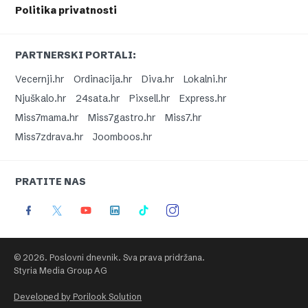
Politika privatnosti
PARTNERSKI PORTALI:
Vecernji.hr
Ordinacija.hr
Diva.hr
Lokalni.hr
Njuškalo.hr
24sata.hr
Pixsell.hr
Express.hr
Miss7mama.hr
Miss7gastro.hr
Miss7.hr
Miss7zdrava.hr
Joomboos.hr
PRATITE NAS
© 2026. Poslovni dnevnik. Sva prava pridržana.
Styria Media Group AG
Developed by Porilook Solution