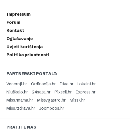
Impressum
Forum
Kontakt
Oglašavanje
Uvjeti korištenja
Politika privatnosti
PARTNERSKI PORTALI:
Vecernji.hr
Ordinacija.hr
Diva.hr
Lokalni.hr
Njuškalo.hr
24sata.hr
Pixsell.hr
Express.hr
Miss7mama.hr
Miss7gastro.hr
Miss7.hr
Miss7zdrava.hr
Joomboos.hr
PRATITE NAS