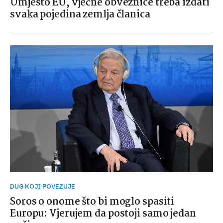
Umjesto EU, vječne obveznice treba izdati
svaka pojedina zemlja članica
DUG KOJI POVEZUJE
Soros o onome što bi moglo spasiti
Europu: Vjerujem da postoji samo jedan