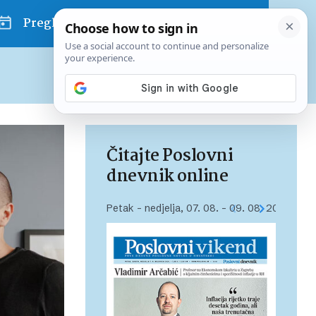
Pregled dana
Pretplatite se na Poslovni
Već od
10 EUR
mjesečno
Čitajte Poslovni
dnevnik online
Petak – nedjelja, 07. 08. – 09. 08. 2026.