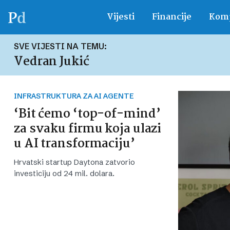
Vijesti
Financije
Komp
SVE VIJESTI NA TEMU:
Vedran Jukić
INFRASTRUKTURA ZA AI AGENTE
‘Bit ćemo ‘top-of-mind’
za svaku firmu koja ulazi
u AI transformaciju’
Hrvatski startup Daytona zatvorio
investiciju od 24 mil. dolara.