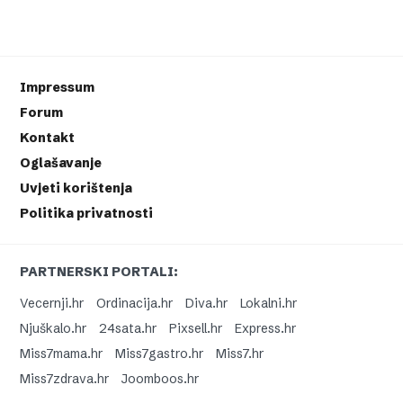
Impressum
Forum
Kontakt
Oglašavanje
Uvjeti korištenja
Politika privatnosti
PARTNERSKI PORTALI:
Vecernji.hr
Ordinacija.hr
Diva.hr
Lokalni.hr
Njuškalo.hr
24sata.hr
Pixsell.hr
Express.hr
Miss7mama.hr
Miss7gastro.hr
Miss7.hr
Miss7zdrava.hr
Joomboos.hr