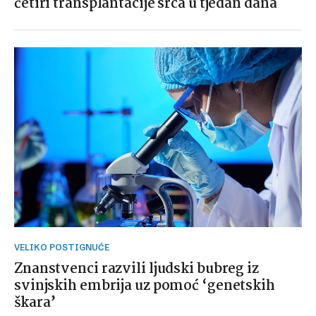
četiri transplantacije srca u tjedan dana
VELIKO POSTIGNUĆE
Znanstvenci razvili ljudski bubreg iz
svinjskih embrija uz pomoć ‘genetskih
škara’