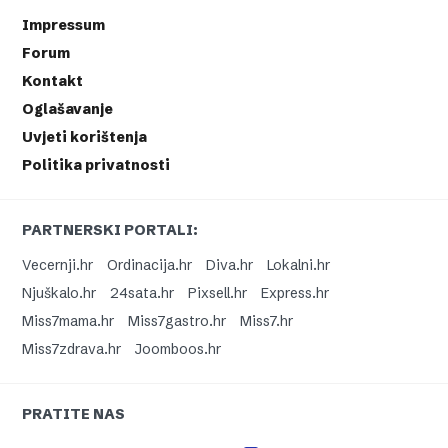
Impressum
Forum
Kontakt
Oglašavanje
Uvjeti korištenja
Politika privatnosti
PARTNERSKI PORTALI:
Vecernji.hr
Ordinacija.hr
Diva.hr
Lokalni.hr
Njuškalo.hr
24sata.hr
Pixsell.hr
Express.hr
Miss7mama.hr
Miss7gastro.hr
Miss7.hr
Miss7zdrava.hr
Joomboos.hr
PRATITE NAS