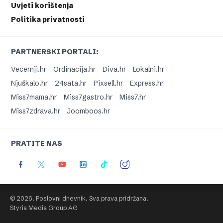
Uvjeti korištenja
Politika privatnosti
PARTNERSKI PORTALI:
Vecernji.hr
Ordinacija.hr
Diva.hr
Lokalni.hr
Njuškalo.hr
24sata.hr
Pixsell.hr
Express.hr
Miss7mama.hr
Miss7gastro.hr
Miss7.hr
Miss7zdrava.hr
Joomboos.hr
PRATITE NAS
© 2026. Poslovni dnevnik. Sva prava pridržana.
Styria Media Group AG