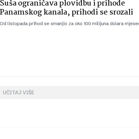
Suša ograničava plovidbu i prihode
Panamskog kanala, prihodi se srozali
Od listopada prihod se smanjio za oko 100 milijuna dolara mjese
UČITAJ VIŠE