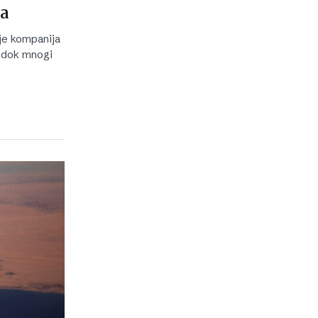
ča
 je kompanija
, dok mnogi