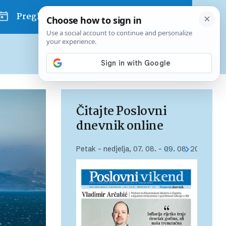
Pregled dana
Pretplatite se na Poslovni
Već od
10 EUR
mjesečno
Čitajte Poslovni
dnevnik online
Petak – nedjelja, 07. 08. – 09. 08. 2026.