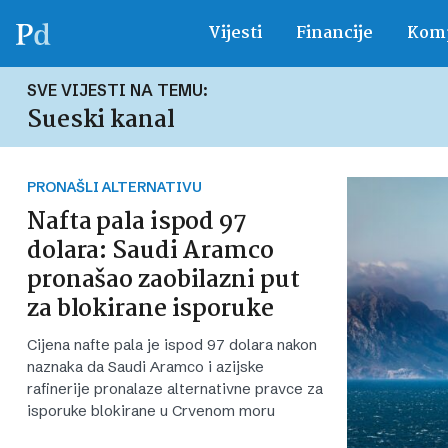
Vijesti
Financije
Komp
SVE VIJESTI NA TEMU:
Sueski kanal
PRONAŠLI ALTERNATIVU
Nafta pala ispod 97
dolara: Saudi Aramco
pronašao zaobilazni put
za blokirane isporuke
Cijena nafte pala je ispod 97 dolara nakon
naznaka da Saudi Aramco i azijske
rafinerije pronalaze alternativne pravce za
isporuke blokirane u Crvenom moru