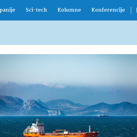
anije
Sci-tech
Kolumne
Konferencije