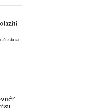
olaziti
ručio da su
ovući’
nisu