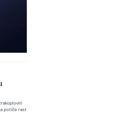
u
zrakoplovni
ja potiče rast