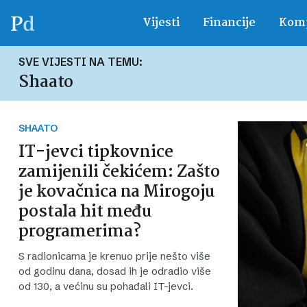
Vijesti
Financije
Komp
SVE VIJESTI NA TEMU:
Shaato
SHAATO
IT-jevci tipkovnice
zamijenili čekićem: Zašto
je kovačnica na Mirogoju
postala hit među
programerima?
S radionicama je krenuo prije nešto više
od godinu dana, dosad ih je odradio više
od 130, a većinu su pohađali IT-jevci.