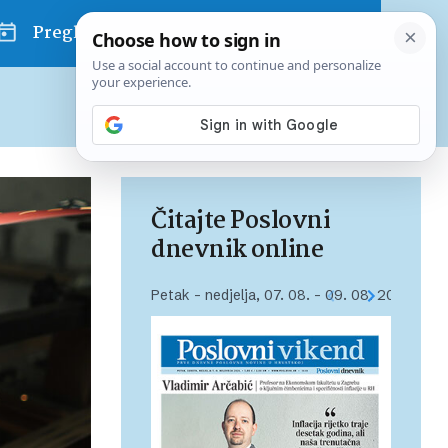
Pregled dana
Pretplatite se na Poslovni
Već od
10 EUR
mjesečno
Čitajte Poslovni
dnevnik online
Petak – nedjelja, 07. 08. – 09. 08. 2026.