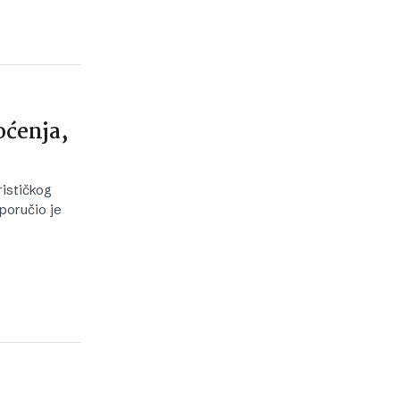
oćenja,
rističkog
 poručio je