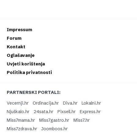
Impressum
Forum
Kontakt
Oglašavanje
Uvjeti korištenja
Politika privatnosti
PARTNERSKI PORTALI:
Vecernji.hr
Ordinacija.hr
Diva.hr
Lokalni.hr
Njuškalo.hr
24sata.hr
Pixsell.hr
Express.hr
Miss7mama.hr
Miss7gastro.hr
Miss7.hr
Miss7zdrava.hr
Joomboos.hr