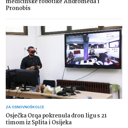
medicinske robotike Andromeda i
Pronobis
ZA OSNOVNOŠKOLCE
Osječka Orqa pokrenula dron ligu s 21
timom iz Splita i Osijeka