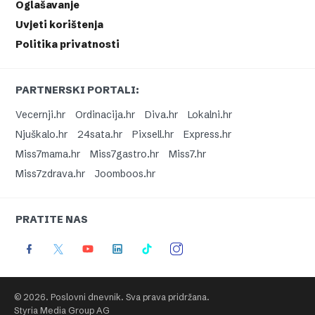
Oglašavanje
Uvjeti korištenja
Politika privatnosti
PARTNERSKI PORTALI:
Vecernji.hr
Ordinacija.hr
Diva.hr
Lokalni.hr
Njuškalo.hr
24sata.hr
Pixsell.hr
Express.hr
Miss7mama.hr
Miss7gastro.hr
Miss7.hr
Miss7zdrava.hr
Joomboos.hr
PRATITE NAS
© 2026. Poslovni dnevnik. Sva prava pridržana.
Styria Media Group AG