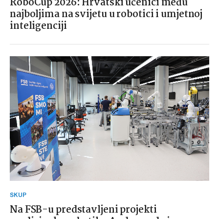
RoboCup 2026: Hrvatski učenici među
najboljima na svijetu u robotici i umjetnoj
inteligenciji
SKUP
Na FSB-u predstavljeni projekti