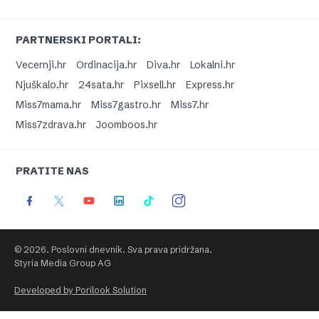
PARTNERSKI PORTALI:
Vecernji.hr
Ordinacija.hr
Diva.hr
Lokalni.hr
Njuškalo.hr
24sata.hr
Pixsell.hr
Express.hr
Miss7mama.hr
Miss7gastro.hr
Miss7.hr
Miss7zdrava.hr
Joomboos.hr
PRATITE NAS
© 2026. Poslovni dnevnik. Sva prava pridržana.
Styria Media Group AG
Developed by Porilook Solution