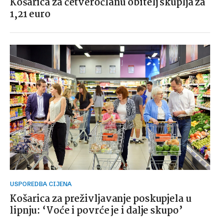
Košarica za četveročlanu obitelj skuplja za
1,21 euro
USPOREDBA CIJENA
Košarica za preživljavanje poskupjela u
lipnju: ‘Voće i povrće je i dalje skupo’