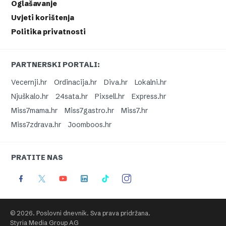
Oglašavanje
Uvjeti korištenja
Politika privatnosti
PARTNERSKI PORTALI:
Vecernji.hr
Ordinacija.hr
Diva.hr
Lokalni.hr
Njuškalo.hr
24sata.hr
Pixsell.hr
Express.hr
Miss7mama.hr
Miss7gastro.hr
Miss7.hr
Miss7zdrava.hr
Joomboos.hr
PRATITE NAS
© 2026. Poslovni dnevnik. Sva prava pridržana.
Styria Media Group AG