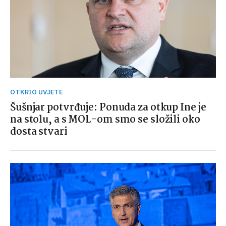
OTKRIO UVJETE
Šušnjar potvrđuje: Ponuda za otkup Ine je
na stolu, a s MOL-om smo se složili oko
dosta stvari