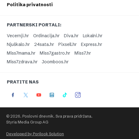
Politika privatnosti
PARTNERSKI PORTALI:
Vecernji.hr
Ordinacija.hr
Diva.hr
Lokalni.hr
Njuškalo.hr
24sata.hr
Pixsell.hr
Express.hr
Miss7mama.hr
Miss7gastro.hr
Miss7.hr
Miss7zdrava.hr
Joomboos.hr
PRATITE NAS
© 2026. Poslovni dnevnik. Sva prava pridržana.
Styria Media Group AG
Developed by Porilook Solution