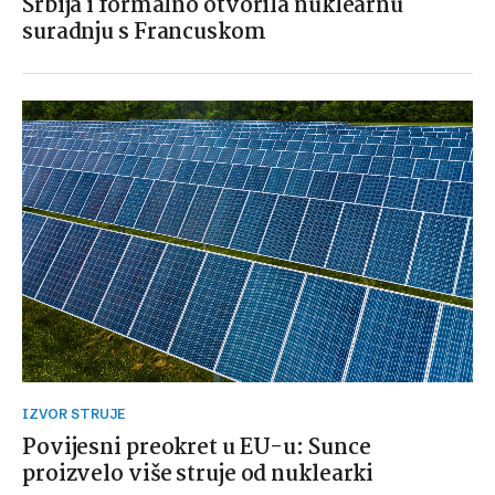
Srbija i formalno otvorila nuklearnu
suradnju s Francuskom
IZVOR STRUJE
Povijesni preokret u EU-u: Sunce
proizvelo više struje od nuklearki