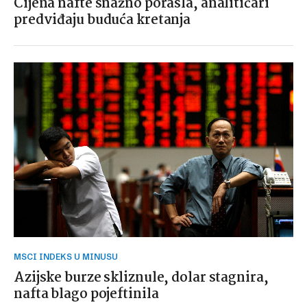
Cijena nafte snažno porasla, analitičari
predviđaju buduća kretanja
MSCI INDEKS U MINUSU
Azijske burze skliznule, dolar stagnira,
nafta blago pojeftinila