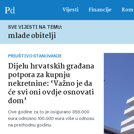
Vijesti
Financije
Komp
SVE VIJESTI NA TEMU:
mlade obitelji
PRIUŠTIVO STANOVANJE
Dijelu hrvatskih građana
potpora za kupnju
nekretnine: ‘Važno je da
će svi oni ovdje osnovati
dom’
Ove godine za to je osigurano 356.000
eura odnosno 100.000 eura više u odnosu
na prethodnu godinu.