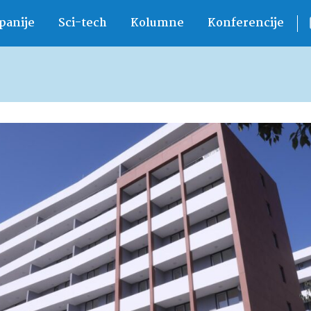
anije
Sci-tech
Kolumne
Konferencije