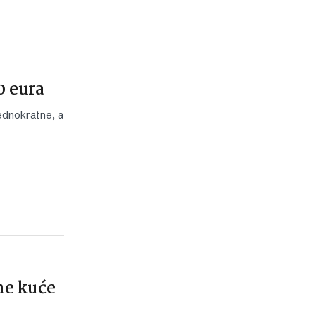
0 eura
jednokratne, a
ne kuće