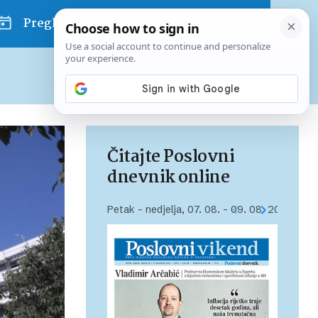
Pregled dana
Pretplatite se na Poslovni
Već od
10 EUR
mjesečno
Čitajte Poslovni
dnevnik online
Petak – nedjelja, 07. 08. – 09. 08. 2026.