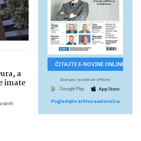
ČITAJTE E-NOVINE ONLINE
eura, a
te imate
Dostupno za Android i iPhone:
Pogledajte arhivu naslovnica
uralnih