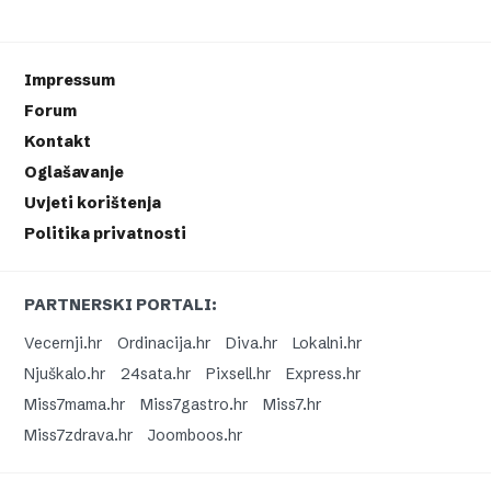
Impressum
Forum
Kontakt
Oglašavanje
Uvjeti korištenja
Politika privatnosti
PARTNERSKI PORTALI:
Vecernji.hr
Ordinacija.hr
Diva.hr
Lokalni.hr
Njuškalo.hr
24sata.hr
Pixsell.hr
Express.hr
Miss7mama.hr
Miss7gastro.hr
Miss7.hr
Miss7zdrava.hr
Joomboos.hr