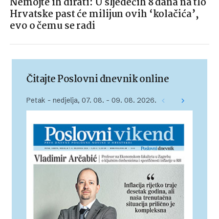
Nemojte ih dirati: U sljedećih 8 dana na tlo
Hrvatske past će milijun ovih ‘kolačića’,
evo o čemu se radi
Čitajte Poslovni dnevnik online
Petak – nedjelja, 07. 08. – 09. 08. 2026.