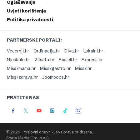
Oglašavanje
Uvjeti korištenja
Politika privatnosti
PARTNERSKI PORTALI:
Vecernji.hr
Ordinacija.hr
Diva.hr
Lokalni.hr
Njuškalo.hr
24sata.hr
Pixsell.hr
Express.hr
Miss7mama.hr
Miss7gastro.hr
Miss7.hr
Miss7zdrava.hr
Joomboos.hr
PRATITE NAS
© 2026. Poslovni dnevnik. Sva prava pridržana.
Styria Media Group AG