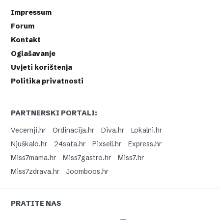
Impressum
Forum
Kontakt
Oglašavanje
Uvjeti korištenja
Politika privatnosti
PARTNERSKI PORTALI:
Vecernji.hr
Ordinacija.hr
Diva.hr
Lokalni.hr
Njuškalo.hr
24sata.hr
Pixsell.hr
Express.hr
Miss7mama.hr
Miss7gastro.hr
Miss7.hr
Miss7zdrava.hr
Joomboos.hr
PRATITE NAS