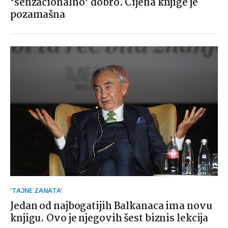
‘senzacionalno’ dobro. Cijena knjige je
pozamašna
'TAJNE ZANATA'
Jedan od najbogatijih Balkanaca ima novu
knjigu. Ovo je njegovih šest biznis lekcija