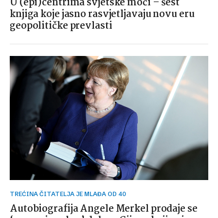
U (epi)centrima svjetske moći – šest
knjiga koje jasno rasvjetljavaju novu eru
geopolitičke prevlasti
TREĆINA ČITATELJA JE MLAĐA OD 40
Autobiografija Angele Merkel prodaje se