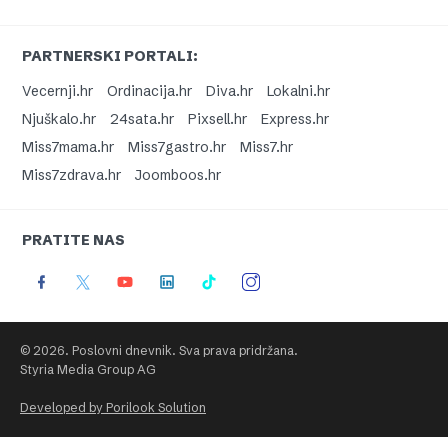
PARTNERSKI PORTALI:
Vecernji.hr
Ordinacija.hr
Diva.hr
Lokalni.hr
Njuškalo.hr
24sata.hr
Pixsell.hr
Express.hr
Miss7mama.hr
Miss7gastro.hr
Miss7.hr
Miss7zdrava.hr
Joomboos.hr
PRATITE NAS
© 2026. Poslovni dnevnik. Sva prava pridržana.
Styria Media Group AG
Developed by Porilook Solution