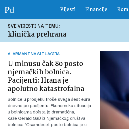
Vijesti
Financije
Komp
SVE VIJESTI NA TEMU:
klinička prehrana
ALARMANTNA SITUACIJA
U minusu čak 80 posto
njemačkih bolnica.
Pacijenti: Hrana je
apolutno katastrofalna
Bolnice u prosjeku troše svega šest eura
dnevno po pacijentu. Ekonomska situacija
u bolnicama doista je dramatična,
kaže Gerald Gaß iz Njemačkog društva
bolnica: "Osamdeset posto bolnica je u