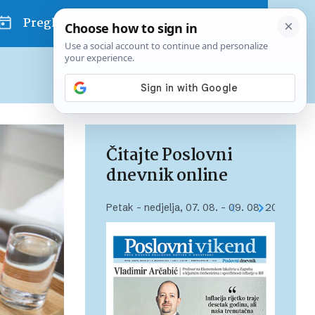
Pregled dana
Pretplatite se na Poslovni
Već od
10 EUR
mjesečno
Čitajte Poslovni
dnevnik online
Petak – nedjelja, 07. 08. – 09. 08. 2026.