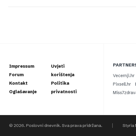
PARTNERS
Impressum
Uvjeti
Forum
korištenja
Vecernji.hr
Kontakt
Politika
Pixsell.hr
Oglašavanje
privatnosti
Miss7zdrav
© 2026. Poslovni dnevnik. Sva prava pridržana.
Styria