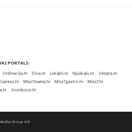
KI PORTALI:
Ordinacija.hr
Diva.hr
Lokalni.hr
Njuškalo.hr
24sata.hr
Express.hr
Miss7mama.hr
Miss7gastro.hr
Miss7.hr
a.hr
Joomboos.hr
 Media Group AG