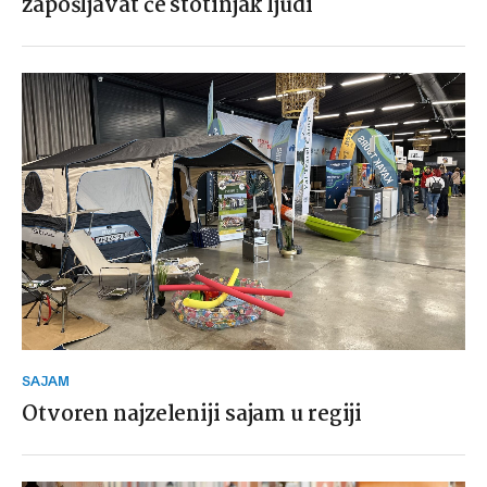
zapošljavat će stotinjak ljudi
SAJAM
Otvoren najzeleniji sajam u regiji