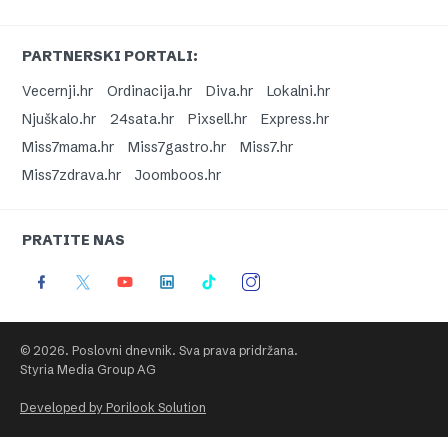
PARTNERSKI PORTALI:
Vecernji.hr
Ordinacija.hr
Diva.hr
Lokalni.hr
Njuškalo.hr
24sata.hr
Pixsell.hr
Express.hr
Miss7mama.hr
Miss7gastro.hr
Miss7.hr
Miss7zdrava.hr
Joomboos.hr
PRATITE NAS
© 2026. Poslovni dnevnik. Sva prava pridržana.
Styria Media Group AG
Developed by Porilook Solution