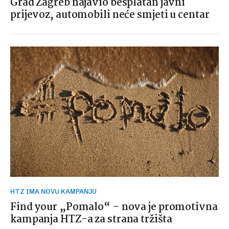
Grad Zagreb najavio besplatan javni
prijevoz, automobili neće smjeti u centar
HTZ IMA NOVU KAMPANJU
Find your „Pomalo“ – nova je promotivna
kampanja HTZ-a za strana tržišta