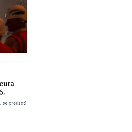
 eura
6.
u se preuzeti