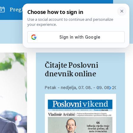
Pregled dana
Pretplatite se na Poslovni
Već od
10 EUR
mjesečno
Čitajte Poslovni
dnevnik online
Petak – nedjelja, 07. 08. – 09. 08. 2026.