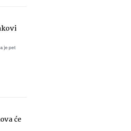
akovi
a je pet
kova će