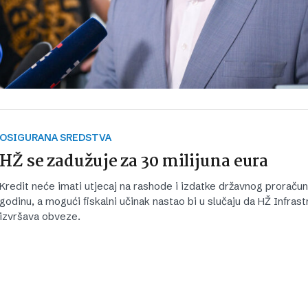
OSIGURANA SREDSTVA
HŽ se zadužuje za 30 milijuna eura
Kredit neće imati utjecaj na rashode i izdatke državnog proraču
godinu, a mogući fiskalni učinak nastao bi u slučaju da HŽ Infrast
izvršava obveze.