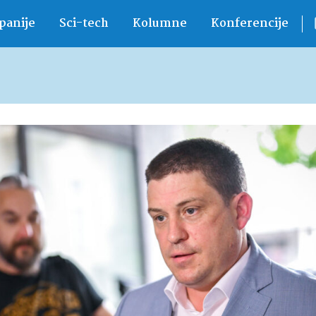
anije
Sci-tech
Kolumne
Konferencije