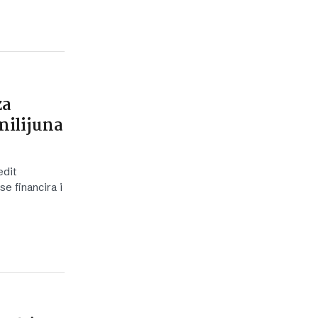
za
milijuna
edit
se financira i