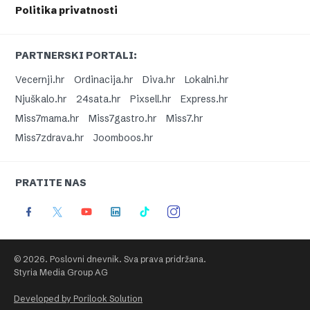
Politika privatnosti
PARTNERSKI PORTALI:
Vecernji.hr
Ordinacija.hr
Diva.hr
Lokalni.hr
Njuškalo.hr
24sata.hr
Pixsell.hr
Express.hr
Miss7mama.hr
Miss7gastro.hr
Miss7.hr
Miss7zdrava.hr
Joomboos.hr
PRATITE NAS
© 2026. Poslovni dnevnik. Sva prava pridržana.
Styria Media Group AG
Developed by Porilook Solution