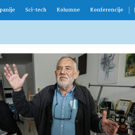
anije
Sci-tech
Kolumne
Konferencije