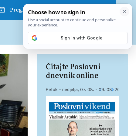
Pregled dana
Pretplatite se na Poslovni
Već od
10 EUR
mjesečno
Čitajte Poslovni
dnevnik online
Petak – nedjelja, 07. 08. – 09. 08. 2026.