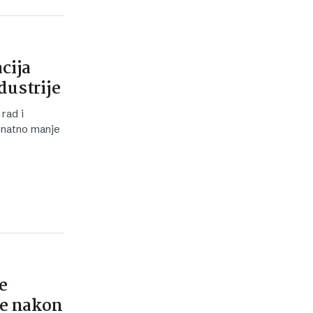
cija
dustrije
rad i
znatno manje
e
je nakon