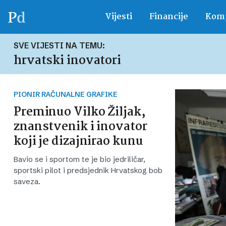
Vijesti
Financije
Komp
SVE VIJESTI NA TEMU:
hrvatski inovatori
PIONIR RAČUNALNE GRAFIKE
Preminuo Vilko Žiljak,
znanstvenik i inovator
koji je dizajnirao kunu
Bavio se i sportom te je bio jedriličar,
sportski pilot i predsjednik Hrvatskog bob
saveza.