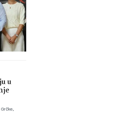
ju u
nje
 Grčke,