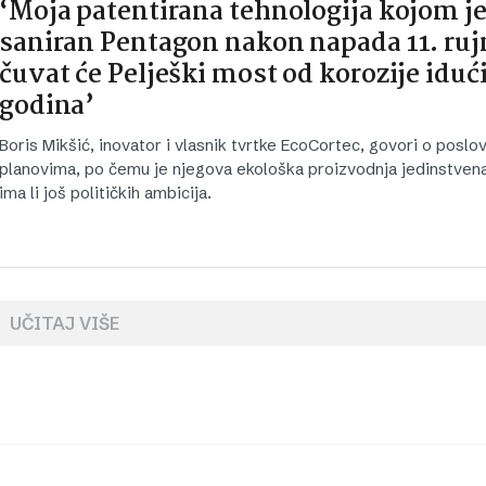
‘Moja patentirana tehnologija kojom j
saniran Pentagon nakon napada 11. ruj
čuvat će Pelješki most od korozije iduć
godina’
Boris Mikšić, inovator i vlasnik tvrtke EcoCortec, govori o poslo
planovima, po čemu je njegova ekološka proizvodnja jedinstvena 
ima li još političkih ambicija.
UČITAJ VIŠE