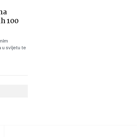
e
na
ih 100
vnim
u svijetu te