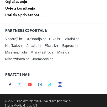
Oglašavanje
Uvjeti korištenja
Politika privatnosti
PARTNERSKI PORTALI:
Vecernji.hr
Ordinacija.hr
Diva.hr
Lokalni.hr
Njuškalo.hr
24sata.hr
Pixsell.hr
Express.hr
Miss7mama.hr
Miss7gastro.hr
Miss7.hr
Miss7zdrava.hr
Joomboos.hr
PRATITE NAS
© 2026. Poslovni dnevnik. Sva prava pridržana.
Styria Media Group AG