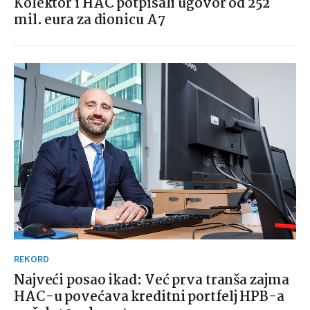
Kolektor i HAC potpisali ugovor od 252
mil. eura za dionicu A7
REKORD
Najveći posao ikad: Već prva tranša zajma
HAC-u povećava kreditni portfelj HPB-a