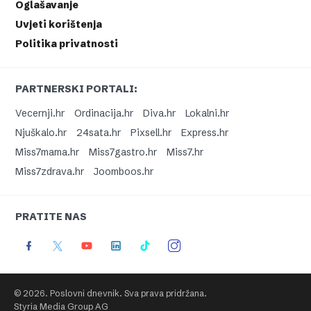
Oglašavanje
Uvjeti korištenja
Politika privatnosti
PARTNERSKI PORTALI:
Vecernji.hr
Ordinacija.hr
Diva.hr
Lokalni.hr
Njuškalo.hr
24sata.hr
Pixsell.hr
Express.hr
Miss7mama.hr
Miss7gastro.hr
Miss7.hr
Miss7zdrava.hr
Joomboos.hr
PRATITE NAS
© 2026. Poslovni dnevnik. Sva prava pridržana.
Styria Media Group AG