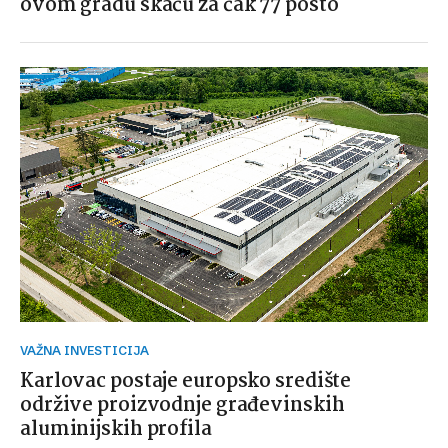
ovom gradu skaču za čak 77 posto
VAŽNA INVESTICIJA
Karlovac postaje europsko središte
održive proizvodnje građevinskih
aluminijskih profila